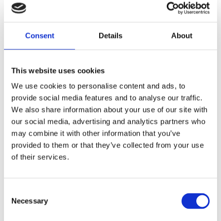
REQUIRES FINISH GRINDING
Dela med dig
Consent
Details
About
F
a
c
This website uses cookies
e
b
Omdömen
We use cookies to personalise content and ads, to
o
o
provide social media features and to analyse our traffic.
k
Du
We also share information about your use of our site with
our social media, advertising and analytics partners who
may combine it with other information that you’ve
provided to them or that they’ve collected from your use
of their services.
Bli den första att lämna ett omdöme.
C
Necessary
o
Lathund, modeller
n