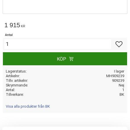
1 915
KR
Antal
Lägg till
KÖP
Lagerstatus
I lager
Artikelnr
MH909239
Tillv. artikelnr
909239
Skrymmande
Nej
Antal
1
Tillverkare
BK
Visa alla produkter från BK