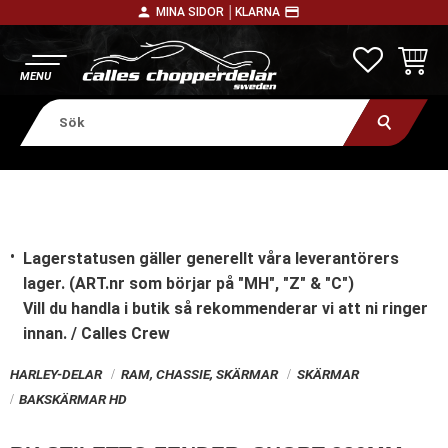
person
payment
MINA SIDOR │
KLARNA
Meny
FAVORITE
KUNDV
Lagerstatusen gäller generellt våra leverantörers
lager. (ART.nr som börjar på "MH", "Z" & "C")
Vill du handla i butik
så rekommenderar vi att ni ringer
innan. / Calles Crew
HARLEY-DELAR
RAM, CHASSIE, SKÄRMAR
SKÄRMAR
BAKSKÄRMAR HD