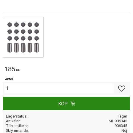
185
KR
Antal
Lägg till
KÖP
Lagerstatus
I lager
Artikelnr
MH906345
Tillv. artikelnr
906345
Skrymmande
Nej