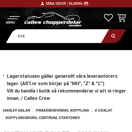
person
payment
MINA SIDOR │
KLARNA
Meny
FAVORITE
KUNDV
Lagerstatusen gäller generellt våra leverantörers
lager. (ART.nr som börjar på "MH", "Z" & "C")
Vill du handla i butik
så rekommenderar vi att ni ringer
innan. / Calles Crew
HARLEY-DELAR
PRIMÄRDRIVNING, KOPPLING
4 VÄXLAT
KOPPLINGSKORG, CENTRUM, STARTDREV