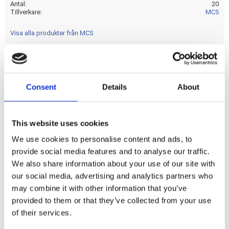
Antal
20
Tillverkare
MCS
Visa alla produkter från MCS
20 used. +.0008" oversize for the standard .2189" x .500"
Consent
Details
About
clutch hub rollers. OEM replacement reference 9540A (=
standard size)
This website uses cookies
Dela med dig
We use cookies to personalise content and ads, to
F
provide social media features and to analyse our traffic.
a
We also share information about your use of our site with
c
e
our social media, advertising and analytics partners who
b
may combine it with other information that you’ve
Omdömen
o
o
provided to them or that they’ve collected from your use
k
Du
of their services.