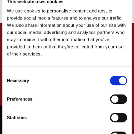
This website uses cookies
We use cookies to personalise content and ads, to
provide social media features and to analyse our traffic.
We also share information about your use of our site with
our social media, advertising and analytics partners who
may combine it with other information that you’ve
provided to them or that they’ve collected from your use
of their services.
C
Necessary
o
n
s
Preferences
e
PRENUMERERA
n
t
Statistics
S
e