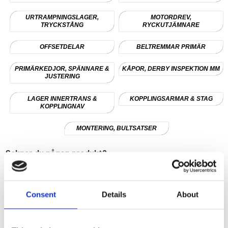
URTRAMPNINGSLAGER,
MOTORDREV,
TRYCKSTÅNG
RYCKUTJÄMNARE
OFFSETDELAR
BELTREMMAR PRIMÄR
PRIMÄRKEDJOR, SPÄNNARE &
KÅPOR, DERBY INSPEKTION MM
JUSTERING
LAGER INNERTRANS &
KOPPLINGSARMAR & STAG
KOPPLINGNAV
MONTERING, BULTSATSER
Saknar du någon produkt?
Skicka då in ett tips till oss. Du kan få en rabattkod på 10%
till ditt nästa köp.
Tipsa oss och läs mer här!
Consent
Details
About