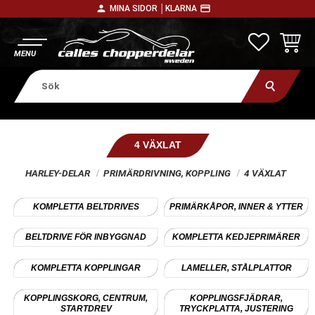
person
payment
MINA SIDOR │
KLARNA
Meny
FAVORITE
KUNDV
4 VÄXLAT
HARLEY-DELAR
PRIMÄRDRIVNING, KOPPLING
4 VÄXLAT
KOMPLETTA BELTDRIVES
PRIMÄRKÅPOR, INNER & YTTER
BELTDRIVE FÖR INBYGGNAD
KOMPLETTA KEDJEPRIMÄRER
KOMPLETTA KOPPLINGAR
LAMELLER, STÅLPLATTOR
KOPPLINGSKORG, CENTRUM,
KOPPLINGSFJÄDRAR,
STARTDREV
TRYCKPLATTA, JUSTERING