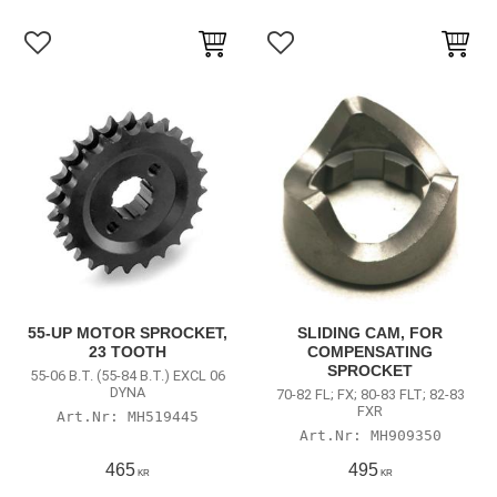
Lägg till i favoriter
Lägg till i favoriter
55-UP MOTOR SPROCKET,
SLIDING CAM, FOR
23 TOOTH
COMPENSATING
SPROCKET
55-06 B.T. (55-84 B.T.) EXCL 06
DYNA
70-82 FL; FX; 80-83 FLT; 82-83
FXR
MH519445
MH909350
465
495
KR
KR