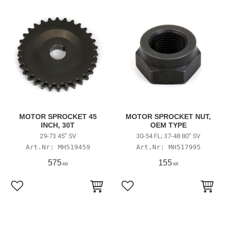
MOTOR SPROCKET 45
MOTOR SPROCKET NUT,
INCH, 30T
OEM TYPE
29-73 45" SV
30-54 FL; 37-48 80" SV
MH519459
MH517995
575
155
KR
KR
Lägg till i favoriter
Lägg till i favoriter