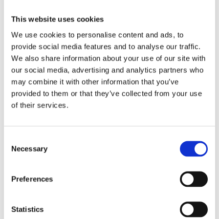
30-54 MOTOR SPROCKET.
30-54 MOTOR SPROCKET,
This website uses cookies
24 TOOTH
23 TOOTH
We use cookies to personalise content and ads, to
30-54 B.T.
30-54 B.T. (WITH TAPERED
SPROCKET SHAFT)
provide social media features and to analyse our traffic.
MH519440
MH519435
We also share information about your use of our site with
715
955
our social media, advertising and analytics partners who
KR
KR
may combine it with other information that you’ve
provided to them or that they’ve collected from your use
Lägg till i favoriter
Lägg till i favoriter
of their services.
C
Necessary
o
n
s
Preferences
e
n
t
Statistics