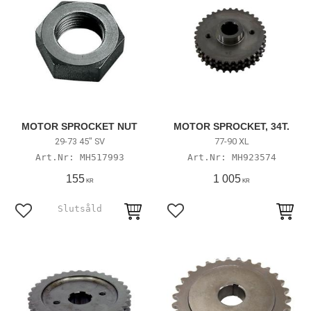
MOTOR SPROCKET NUT
MOTOR SPROCKET, 34T.
29-73 45" SV
77-90 XL
MH517993
MH923574
155
1 005
KR
KR
Lägg till i favoriter
Lägg till i favoriter