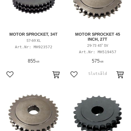
MOTOR SPROCKET, 34T
MOTOR SPROCKET 45
INCH, 27T
57-69 XL
29-73 45" SV
MH923572
MH519457
855
575
KR
KR
Lägg till i favoriter
Lägg till i favoriter