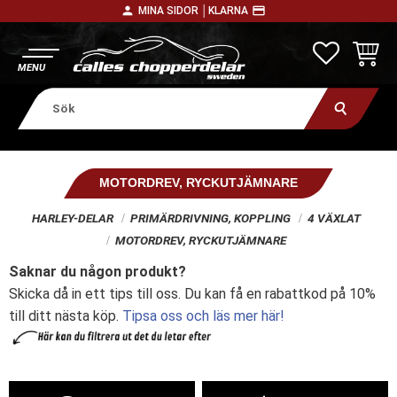
person
payment
MINA SIDOR │
KLARNA
Meny
FAVORITE
KUNDV
MOTORDREV, RYCKUTJÄMNARE
HARLEY-DELAR
PRIMÄRDRIVNING, KOPPLING
4 VÄXLAT
MOTORDREV, RYCKUTJÄMNARE
Saknar du någon produkt?
Skicka då in ett tips till oss. Du kan få en rabattkod på 10%
till ditt nästa köp.
Tipsa oss och läs mer här!