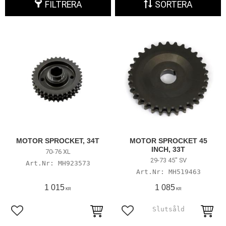
FILTRERA
SORTERA
MOTOR SPROCKET, 34T
MOTOR SPROCKET 45
INCH, 33T
70-76 XL
29-73 45" SV
MH923573
MH519463
1 015
1 085
KR
KR
Lägg till i favoriter
Lägg till i favoriter