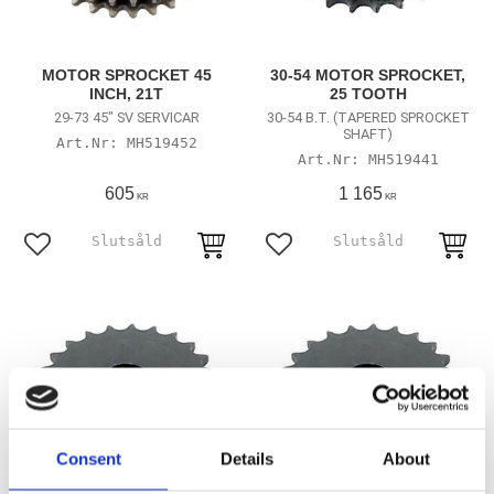
MOTOR SPROCKET 45
30-54 MOTOR SPROCKET,
INCH, 21T
25 TOOTH
29-73 45" SV SERVICAR
30-54 B.T. (TAPERED SPROCKET
SHAFT)
MH519452
MH519441
605
1 165
KR
KR
Lägg till i favoriter
Lägg till i favoriter
Consent
Details
About