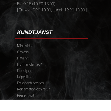
Fre 9-15 (10.30-15.00)
[ Frukost 9.30-10.00, Lunch 12.30-13.00 ]
KUNDTJÄNST
Mina sidor
Om oss
Hitta hit
Hur handlar jag?
Kundtjänst
Köpvillkor
Policy och cookies
Reklamation och retur
Presentkort