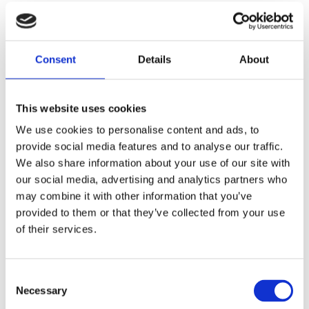
nan
Consent
Details
About
Dela med dig
F
a
c
This website uses cookies
e
We use cookies to personalise content and ads, to
b
Omdömen
o
provide social media features and to analyse our traffic.
o
We also share information about your use of our site with
k
Du
our social media, advertising and analytics partners who
may combine it with other information that you’ve
provided to them or that they’ve collected from your use
of their services.
C
Bli den första att lämna ett omdöme.
Necessary
o