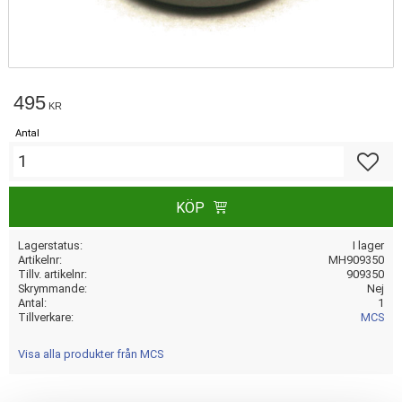
495
KR
Antal
Lägg till
KÖP
Lagerstatus
I lager
Artikelnr
MH909350
Tillv. artikelnr
909350
Skrymmande
Nej
Antal
1
Tillverkare
MCS
Visa alla produkter från MCS