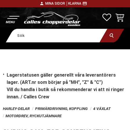
person
payment
MINA SIDOR │
KLARNA
Meny
FAVORITE
KUNDV
Lagerstatusen gäller generellt våra leverantörers
lager. (ART.nr som börjar på "MH", "Z" & "C")
Vill du handla i butik
så rekommenderar vi att ni ringer
innan. / Calles Crew
HARLEY-DELAR
PRIMÄRDRIVNING, KOPPLING
4 VÄXLAT
MOTORDREV, RYCKUTJÄMNARE