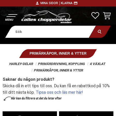
person
payment
MINA SIDOR │
KLARNA
Meny
FAVORITE
KUNDV
PRIMÄRKÅPOR, INNER & YTTER
HARLEY-DELAR
PRIMÄRDRIVNING, KOPPLING
4 VÄXLAT
PRIMÄRKÅPOR, INNER & YTTER
Saknar du någon produkt?
Skicka då in ett tips till oss. Du kan få en rabattkod på 10%
till ditt nästa köp.
Tipsa oss och läs mer här!