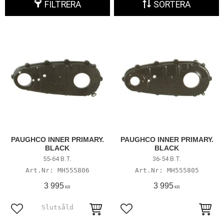
FILTRERA
SORTERA
PAUGHCO INNER PRIMARY.
PAUGHCO INNER PRIMARY.
BLACK
BLACK
55-64 B.T.
36-54 B.T.
MH555806
MH555805
3 995
3 995
KR
KR
Lägg till i favoriter
Lägg till i favoriter