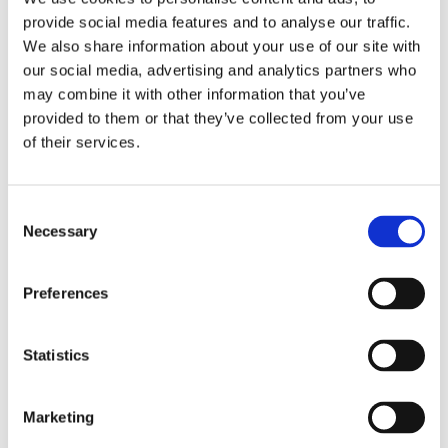
COVER. CHROME
36-64 45" SV
provide social media features and to analyse our traffic.
36-54 B.T.
MH555809
We also share information about your use of our site with
MH555815
our social media, advertising and analytics partners who
4 935
775
KR
KR
may combine it with other information that you’ve
provided to them or that they’ve collected from your use
Lägg till i favoriter
Lägg till i favoriter
of their services.
C
Necessary
o
n
s
Preferences
e
n
t
Statistics
S
PAUGHCO INNER PRIMARY.
PAUGHCO INNER PRIMARY.
BLACK
BLACK
e
Marketing
70-E84 4-SP B.T. KICKSTART.
65-69 B.T. (KICKSTART)
l
SWING & RIGID FRAMES (MAY
MH555807