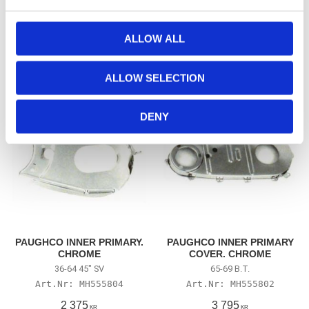
e
REQUIRE SPACING CRANKCASE &
MH555808
COVER)
c
4 575
3 995
KR
KR
t
ALLOW ALL
i
o
Lägg till i favoriter
Lägg till i favoriter
ALLOW SELECTION
n
DENY
PAUGHCO INNER PRIMARY.
PAUGHCO INNER PRIMARY
CHROME
COVER. CHROME
36-64 45" SV
65-69 B.T.
MH555804
MH555802
2 375
3 795
KR
KR