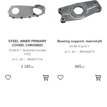
STEEL INNER PRIMARY
Bearing support, mainshaft
COVER, CHROMED
65-86 4-sp B.T.
70-84 B.T. (kickstart models
MH506875
only)
MH907770
2 185
665
KR
KR
Lägg till i favoriter
Lägg till i favoriter