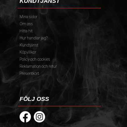
KUNDTJÄNST
Mina sidor
Om oss
Hitta hit
Hur handlar jag?
Kundtjänst
Köpvillkor
Policy och cookies
Reklamation och retur
Presentkort
FÖLJ OSS