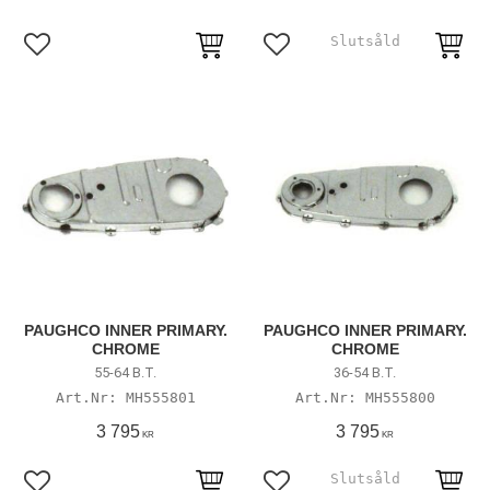
Lägg till i favoriter
Lägg till i favoriter
PAUGHCO INNER PRIMARY.
PAUGHCO INNER PRIMARY.
CHROME
CHROME
55-64 B.T.
36-54 B.T.
MH555801
MH555800
3 795
3 795
KR
KR