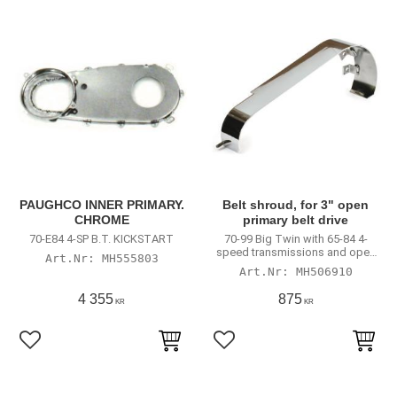
PAUGHCO INNER PRIMARY.
Belt shroud, for 3" open
CHROME
primary belt drive
70-E84 4-SP B.T. KICKSTART
70-99 Big Twin with 65-84 4-
speed transmissions and open
MH555803
belt drive
MH506910
4 355
875
KR
KR
Lägg till i favoriter
Lägg till i favoriter