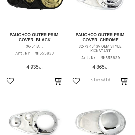
PAUGHCO OUTER PRIM.
PAUGHCO OUTER PRIM.
COVER. BLACK
COVER. CHROME
36-54 B.T.
32-73 45" SV OEM STYLE.
KICKSTART
MH555833
MH555830
4 935
4 865
KR
KR
Lägg till i favoriter
Lägg till i favoriter