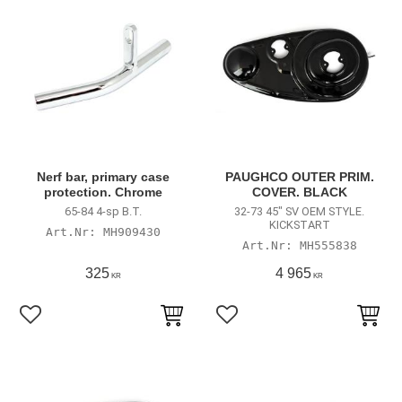
Nerf bar, primary case
PAUGHCO OUTER PRIM.
protection. Chrome
COVER. BLACK
65-84 4-sp B.T.
32-73 45" SV OEM STYLE.
KICKSTART
MH909430
MH555838
325
4 965
KR
KR
Lägg till i favoriter
Lägg till i favoriter