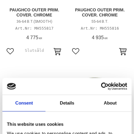
PAUGHCO OUTER PRIM.
PAUGHCO OUTER PRIM.
COVER. CHROME
COVER. CHROME
36-64 B.T.(SMOOTH)
55-64 B.T.
MH555817
MH555816
4 775
4 935
KR
KR
Lägg till i favoriter
Lägg till i favoriter
Consent
Details
About
This website uses cookies
PAUGHCO OUTER PRIM.
INNER PRIMARY. BLACK
We use cookies to personalise content and ads, to