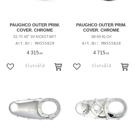
PAUGHCO OUTER PRIM.
PAUGHCO OUTER PRIM.
COVER. CHROME
COVER. CHROME
32-73 45" SV KICKSTART
58-69 XLCH
MH555829
MH555828
4 315
4 715
KR
KR
Lägg till i favoriter
Lägg till i favoriter