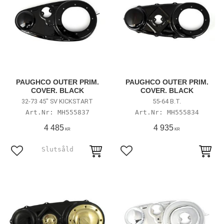
PAUGHCO OUTER PRIM.
PAUGHCO OUTER PRIM.
COVER. BLACK
COVER. BLACK
32-73 45" SV KICKSTART
55-64 B.T.
MH555837
MH555834
4 485
4 935
KR
KR
Lägg till i favoriter
Lägg till i favoriter