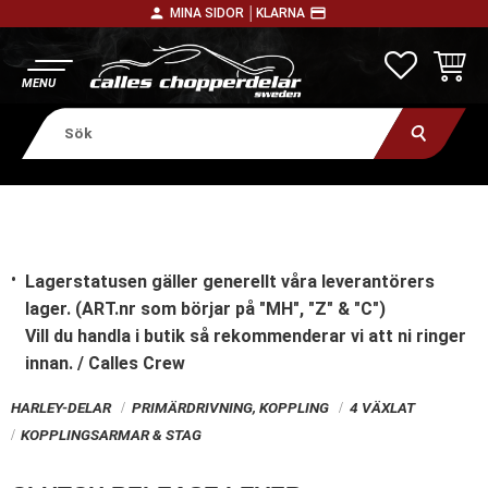
person
payment
MINA SIDOR │
KLARNA
Meny
FAVORITE
KUNDV
Lagerstatusen gäller generellt våra leverantörers
lager. (ART.nr som börjar på "MH", "Z" & "C")
Vill du handla i butik
så rekommenderar vi att ni ringer
innan. / Calles Crew
HARLEY-DELAR
PRIMÄRDRIVNING, KOPPLING
4 VÄXLAT
KOPPLINGSARMAR & STAG