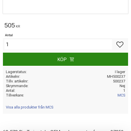
505
KR
Antal
Lägg till
KÖP
Lagerstatus
I lager
Artikelnr
MH500237
Tillv. artikelnr
500237
Skrymmande
Nej
Antal
1
Tillverkare
MCS
Visa alla produkter från MCS