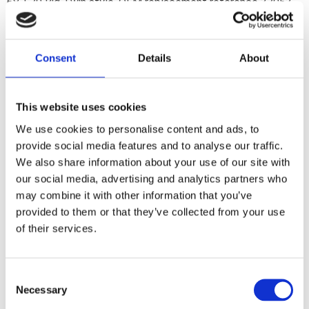
68-E79 Big Twin style. OEM replacement reference 37053-
68 and 37053-78
Consent
Details
About
Dela med dig
F
a
c
This website uses cookies
e
b
We use cookies to personalise content and ads, to
Omdömen
o
provide social media features and to analyse our traffic.
o
k
We also share information about your use of our site with
Du
our social media, advertising and analytics partners who
may combine it with other information that you’ve
provided to them or that they’ve collected from your use
of their services.
C
Bli den första att lämna ett omdöme.
Necessary
o
n