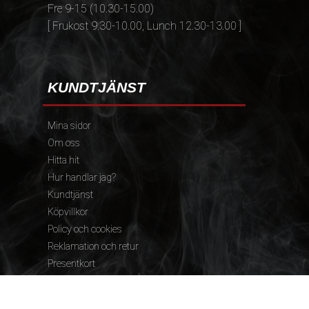
Fre 9-15 (10.30-15.00)
[ Frukost 9.30-10.00, Lunch 12.30-13.00 ]
KUNDTJÄNST
Mina sidor
Om oss
Hitta hit
Hur handlar jag?
Kundtjänst
Köpvillkor
Policy och cookies
Reklamation och retur
Presentkort