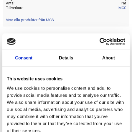
Antal
Par
Tillverkare
MCS
Visa alla produkter från MCS
''- Front use - Black housing - Smoke lens - ECE approved -
Head dimension approx. 48mm long x 20mm deep - Comes
Consent
Details
About
with with running light/position light and regular turn signal
function. Note: See 910629 for Cob rear turn signals with
taillight and turn signal function
This website uses cookies
We use cookies to personalise content and ads, to
Dela med dig
provide social media features and to analyse our traffic.
F
We also share information about your use of our site with
a
our social media, advertising and analytics partners who
c
e
may combine it with other information that you’ve
b
provided to them or that they’ve collected from your use
Omdömen
o
o
of their services.