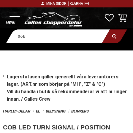
person
payment
MINA SIDOR │
KLARNA
Meny
FAVORITE
KUNDV
Lagerstatusen gäller generellt våra leverantörers
lager. (ART.nr som börjar på "MH", "Z" & "C")
Vill du handla i butik
så rekommenderar vi att ni ringer
innan. / Calles Crew
HARLEY-DELAR
EL
BELYSNING
BLINKERS
COB LED TURN SIGNAL / POSITION