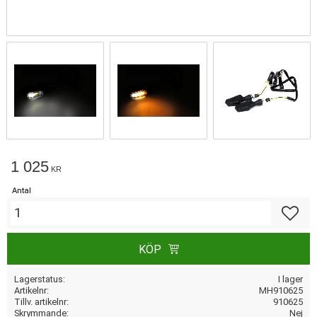
1 025
KR
Antal
Lägg till
KÖP
Lagerstatus
I lager
Artikelnr
MH910625
Tillv. artikelnr
910625
Skrymmande
Nej