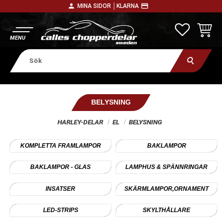
person
payment
MINA SIDOR │
KLARNA
Meny
FAVORITE
KUNDV
BELYSNING
HARLEY-DELAR
EL
BELYSNING
KOMPLETTA FRAMLAMPOR
BAKLAMPOR
BAKLAMPOR - GLAS
LAMPHUS & SPÄNNRINGAR
INSATSER
SKÄRMLAMPOR,ORNAMENT
LED-STRIPS
SKYLTHÅLLARE