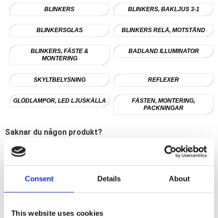
BLINKERS
BLINKERS, BAKLJUS 3-1
BLINKERSGLAS
BLINKERS RELÄ, MOTSTÅND
BLINKERS, FÄSTE &
BADLAND ILLUMINATOR
MONTERING
SKYLTBELYSNING
REFLEXER
GLÖDLAMPOR, LED LJUSKÄLLA
FÄSTEN, MONTERING,
PACKNINGAR
Saknar du någon produkt?
Skicka då in ett tips till oss. Du kan få en rabattkod på 10%
till ditt nästa köp.
Tipsa oss och läs mer här!
Consent
Details
About
This website uses cookies