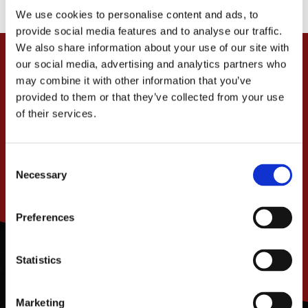
We use cookies to personalise content and ads, to
provide social media features and to analyse our traffic.
We also share information about your use of our site with
our social media, advertising and analytics partners who
may combine it with other information that you’ve
provided to them or that they’ve collected from your use
of their services.
C
Necessary
o
n
s
Preferences
PRENUMERERA
e
n
t
Statistics
S
e
Marketing