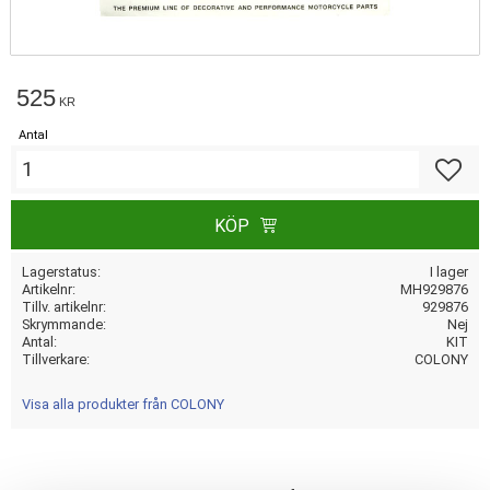
525
KR
Antal
Lägg till
KÖP
Lagerstatus
I lager
Artikelnr
MH929876
Tillv. artikelnr
929876
Skrymmande
Nej
Antal
KIT
Tillverkare
COLONY
Visa alla produkter från COLONY