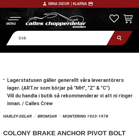
person
payment
MINA SIDOR │
KLARNA
Meny
FAVORITE
KUNDV
Lagerstatusen gäller generellt våra leverantörers
lager. (ART.nr som börjar på "MH", "Z" & "C")
Vill du handla i butik
så rekommenderar vi att ni ringer
innan. / Calles Crew
HARLEY-DELAR
BROMSAR
MONTERING 1923-1978
COLONY BRAKE ANCHOR PIVOT BOLT