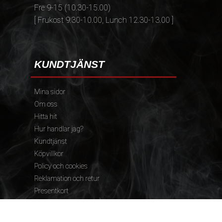
Fre 9-15 (10.30-15.00)
[ Frukost 9.30-10.00, Lunch 12.30-13.00 ]
KUNDTJÄNST
Mina sidor
Om oss
Hitta hit
Hur handlar jag?
Kundtjänst
Köpvillkor
Policy och cookies
Reklamation och retur
Presentkort