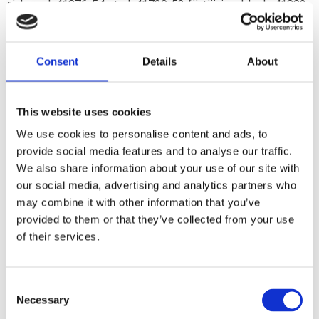
zink; repl. 41876-54 stud; 41730-52 förtöjningsblock; 41882-
52 mutter; 41730-73 spacer
Consent
Details
About
Dela med dig
F
a
c
This website uses cookies
e
We use cookies to personalise content and ads, to
b
Omdömen
o
provide social media features and to analyse our traffic.
o
We also share information about your use of our site with
k
Du
our social media, advertising and analytics partners who
may combine it with other information that you’ve
provided to them or that they’ve collected from your use
of their services.
C
Bli den första att lämna ett omdöme.
Necessary
o