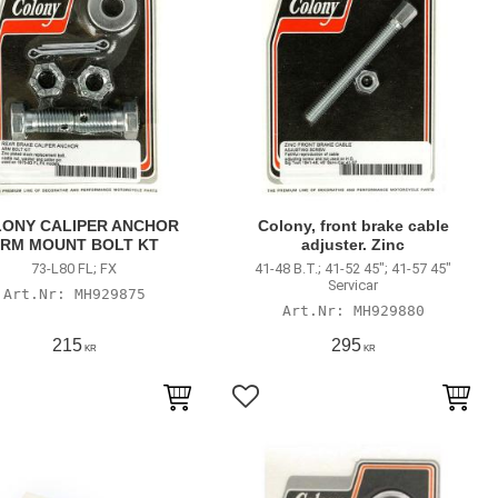
ONY CALIPER ANCHOR
Colony, front brake cable
RM MOUNT BOLT KT
adjuster. Zinc
73-L80 FL; FX
41-48 B.T.; 41-52 45"; 41-57 45"
Servicar
MH929875
MH929880
215
295
KR
KR
till i favoriter
Lägg till i favoriter