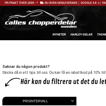
local_shipping
FRI FRAKT ÖVER 2000:- *
NU ÄVEN HEMLEVERANS │ GOOGLE:4.8 ✰│ FA
NYHETER
HARLEY-DELAR
THUN
Saknar du någon produkt?
Skicka då in ett tips till oss. Du kan få en rabattkod på 10% til
PRISINTERVALL