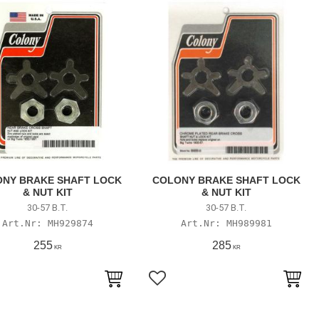
NY BRAKE SHAFT LOCK
COLONY BRAKE SHAFT LOCK
& NUT KIT
& NUT KIT
30-57 B.T.
30-57 B.T.
MH929874
MH989981
255
285
KR
KR
till i favoriter
Lägg till i favoriter