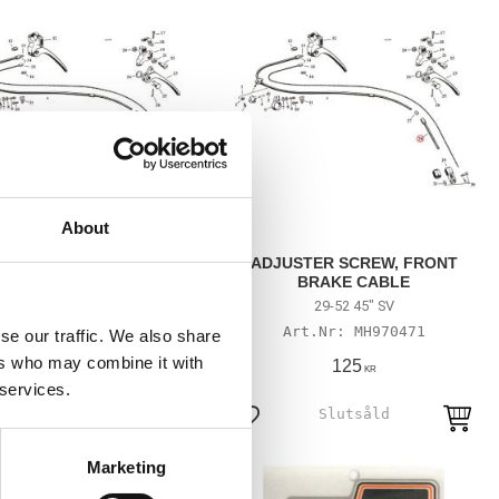
About
JUSTER SCREW, FRONT
ADJUSTER SCREW, FRONT
BRAKE CABLE
BRAKE CABLE
29-52 45" SV
29-52 45" SV
MH970474
MH970471
se our traffic. We also share
ers who may combine it with
135
125
KR
KR
 services.
till i favoriter
Lägg till i favoriter
Marketing