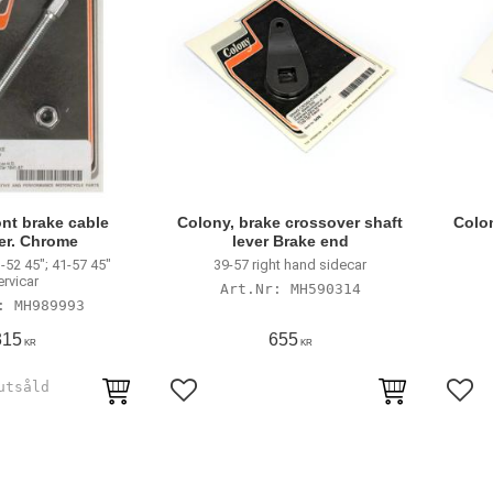
ont brake cable
Colony, brake crossover shaft
Colon
er. Chrome
lever Brake end
1-52 45"; 41-57 45"
39-57 right hand sidecar
ervicar
MH590314
MH989993
315
655
KR
KR
avoriter
Lägg till i favoriter
Lägg 