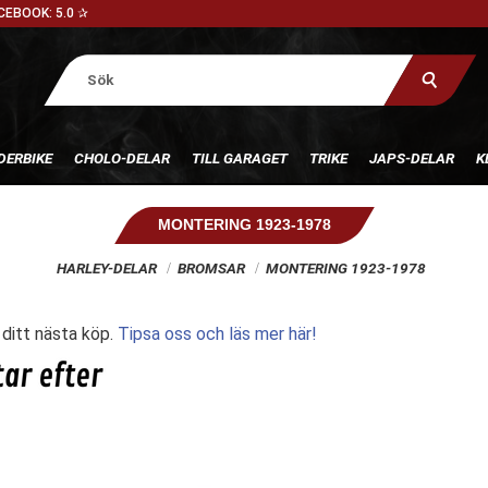
CEBOOK: 5.0 ✰
DERBIKE
CHOLO-DELAR
TILL GARAGET
TRIKE
JAPS-DELAR
K
MONTERING 1923-1978
HARLEY-DELAR
BROMSAR
MONTERING 1923-1978
l ditt nästa köp.
Tipsa oss och läs mer här!