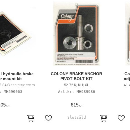
l hydraulic brake
COLONY BRAKE ANCHOR
Co
r mount kit
PIVOT BOLT KIT
adj
8-84 Classic sidecars
52-72 K; KH; XL
41-
MH590063
MH989986
105
615
KR
KR
avoriter
Lägg till i favoriter
Lägg 