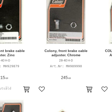
ont brake cable
Colony, front brake cable
COL
ter. Zinc
adjuster. Chrome
A
-40 H-D
28-40 H-D
MH929879
MH989990
215
245
KR
KR
avoriter
Lägg till i favoriter
Lägg 