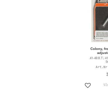
Colony, fr
adjust
41-48 B.T.; 4
S
Lägg till i f