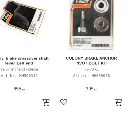
y, brake crossover shaft
COLONY BRAKE ANCHOR
lever. Left end
PIVOT BOLT KIT
39-57 left hand sidecar
73-78 XL
MH590315
MH989988
655
395
KR
KR
till i favoriter
Lägg till i favoriter