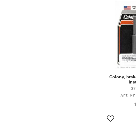
Colony, brak
ins
37
Lägg till i f