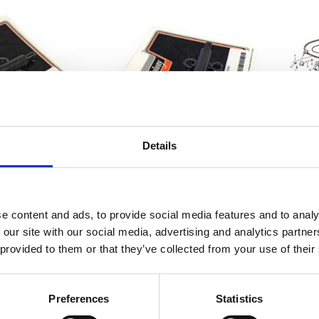
Details
rake lever stud kit
Colony, brake lever stud install
AD
kit. Oversized stud
4 H-D V-Twins
30-36 74 H-D V-Twins
MH590307
MH590310
e content and ads, to provide social media features and to analy
 our site with our social media, advertising and analytics partn
305
305
KR
KR
 provided to them or that they’ve collected from your use of their
avoriter
Lägg till i favoriter
Lägg 
Preferences
Statistics