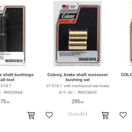
e shaft bushings
Colony, brake shaft crossover
COLO
tall tool
bushing set
-57 B.T.
37-57 B.T. with mechanical rear brake
MH929660
MH929659
175
255
KR
KR
avoriter
Lägg till i favoriter
Lägg 