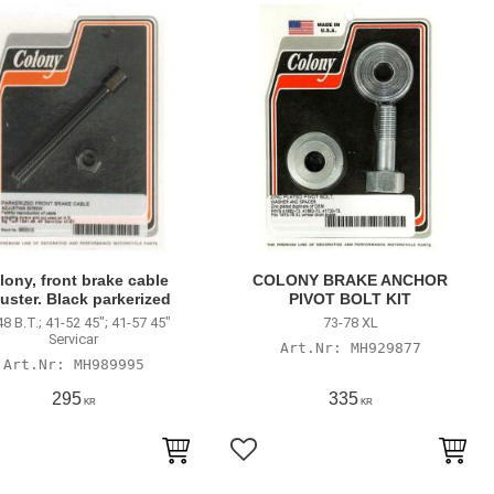
lony, front brake cable
COLONY BRAKE ANCHOR
uster. Black parkerized
PIVOT BOLT KIT
48 B.T.; 41-52 45"; 41-57 45"
73-78 XL
Servicar
MH929877
MH989995
295
335
KR
KR
till i favoriter
Lägg till i favoriter