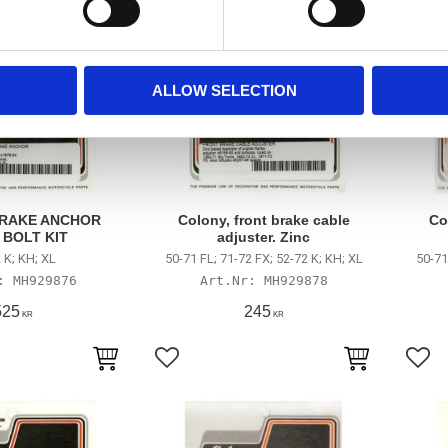
ALLOW SELECTION
RAKE ANCHOR
Colony, front brake cable
Co
 BOLT KIT
adjuster. Zinc
 K; KH; XL
50-71 FL; 71-72 FX; 52-72 K; KH; XL
50-71
MH929876
MH929878
525
245
KR
KR
avoriter
Lägg till i favoriter
Lägg 