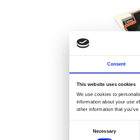
Consent
Colony, foot b
30-36 7
This website uses cookies
We use cookies to personalis
information about your use of
other information that you’ve
Lägg till i f
C
Necessary
o
n