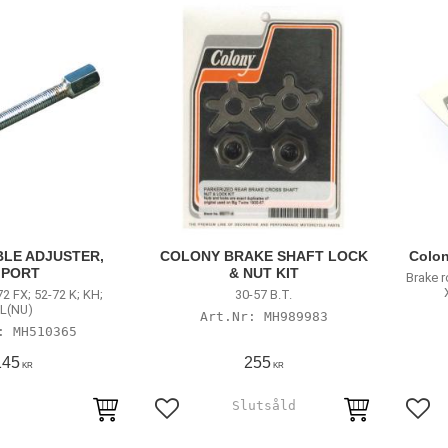
LE ADJUSTER,
COLONY BRAKE SHAFT LOCK
Colon
MPORT
& NUT KIT
Brake r
72 FX; 52-72 K; KH;
30-57 B.T.
L(NU)
MH989983
MH510365
145
255
KR
KR
avoriter
Lägg till i favoriter
Lägg 