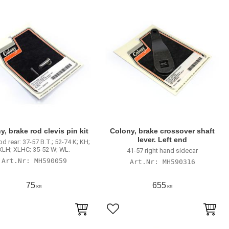
y, brake rod clevis pin kit
Colony, brake crossover shaft
lever. Left end
od rear: 37-57 B.T.; 52-74 K; KH;
XLH; XLHC; 35-52 W; WL.
41-57 right hand sidecar
MH590059
MH590316
75
655
KR
KR
till i favoriter
Lägg till i favoriter