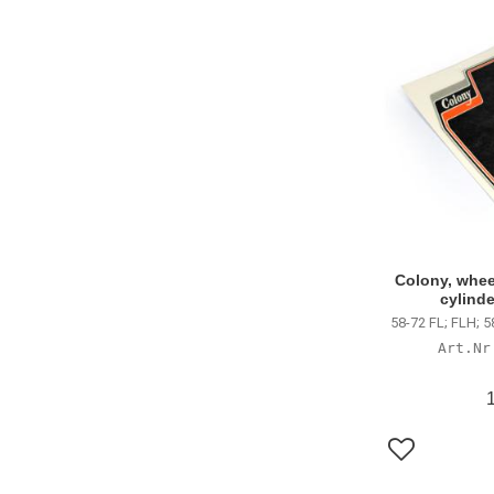
Colony, whee
cylinde
58-72 FL; FLH; 5
Lägg till i f