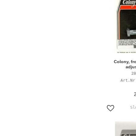
Colony, fr
adjus
28
Lägg till i f