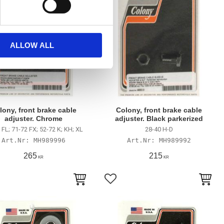
ALLOW ALL
lony, front brake cable
Colony, front brake cable
adjuster. Chrome
adjuster. Black parkerized
 FL; 71-72 FX; 52-72 K; KH; XL
28-40 H-D
MH989996
MH989992
265
215
KR
KR
till i favoriter
Lägg till i favoriter