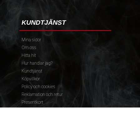
KUNDTJÄNST
Mina sidor
Om oss
Hitta hit
Hur handlar jag?
Kundtjänst
Köpvillkor
Policy och cookies
Reklamation och retur
Presentkort
FÖLJ OSS