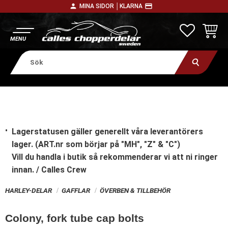
person
payment
MINA SIDOR │
KLARNA
Meny
FAVORITE
KUNDV
Lagerstatusen gäller generellt våra leverantörers
lager. (ART.nr som börjar på "MH", "Z" & "C")
Vill du handla i butik
så rekommenderar vi att ni ringer
innan. / Calles Crew
HARLEY-DELAR
GAFFLAR
ÖVERBEN & TILLBEHÖR
Colony, fork tube cap bolts