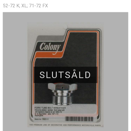
52-72 K; XL; 71-72 FX
SLUTSÅLD