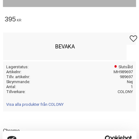
395
KR
Lägg t
BEVAKA
Lagerstatus
Slutsåld
Artikelnr
MH989697
Tillv. artikelnr
989697
Skrymmande
Nej
Antal
1
Tillverkare
COLONY
Visa alla produkter från COLONY
Chrome