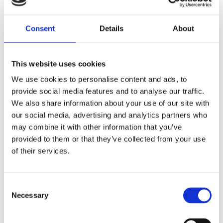
Dela med dig
Consent
Details
About
F
a
c
e
This website uses cookies
b
Omdömen
o
We use cookies to personalise content and ads, to
o
k
provide social media features and to analyse our traffic.
Du
We also share information about your use of our site with
our social media, advertising and analytics partners who
may combine it with other information that you’ve
provided to them or that they’ve collected from your use
of their services.
Bli den första att lämna ett omdöme.
C
Necessary
o
Lathund, modeller
n
🔹XL
= Sportster 🔹
Touring
= Electra Glide, Street Glide,
s