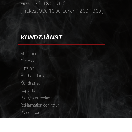
Fre 9-15 (10.30-15.00)
[ Frukost 9.30-10.00, Lunch 12.30-13.00 ]
KUNDTJÄNST
Mina sidor
Om oss
Hitta hit
Hur handlar jag?
Kundtjänst
Köpvillkor
Policy och cookies
Reklamation och retur
Presentkort