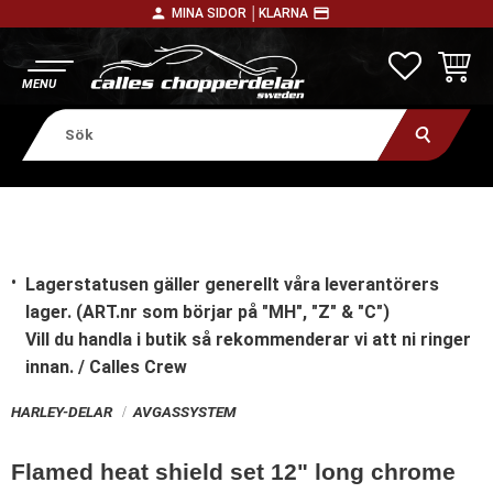
person
payment
MINA SIDOR │
KLARNA
Meny
FAVORITE
KUNDV
Lagerstatusen gäller generellt våra leverantörers
lager. (ART.nr som börjar på "MH", "Z" & "C")
Vill du handla i butik
så rekommenderar vi att ni ringer
innan. / Calles Crew
HARLEY-DELAR
AVGASSYSTEM
Flamed heat shield set 12" long chrome