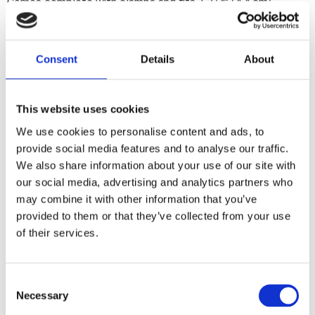
Comes complete with clamps and fits 1 3/4" (4.4 cm)
diameter head pipes.
Consent
Details
About
Dela med dig
F
a
c
This website uses cookies
e
b
We use cookies to personalise content and ads, to
Omdömen
o
provide social media features and to analyse our traffic.
o
k
We also share information about your use of our site with
Du
our social media, advertising and analytics partners who
may combine it with other information that you’ve
provided to them or that they’ve collected from your use
of their services.
C
Bli den första att lämna ett omdöme.
Necessary
o
n