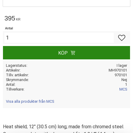
395
KR
Antal
Lägg till
KÖP
Lagerstatus
I lager
Artikelnr
MH970101
Tillv. artikelnr
970101
Skrymmande
Nej
Antal
1
Tillverkare
MCS
Visa alla produkter från MCS
Heat shield; 12" (30.5 cm) long; made from chromed steel.