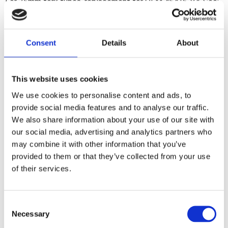
For 35mm fork tubes. replacement for OEM 45416-84. See:
941384 for the upper slider bushing.
Consent
Details
About
Dela med dig
F
a
c
This website uses cookies
e
b
We use cookies to personalise content and ads, to
Omdömen
o
provide social media features and to analyse our traffic.
o
k
We also share information about your use of our site with
Du
our social media, advertising and analytics partners who
may combine it with other information that you’ve
provided to them or that they’ve collected from your use
of their services.
C
Bli den första att lämna ett omdöme.
Necessary
o
n