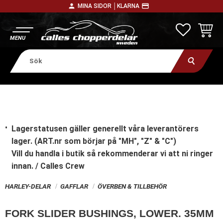
person
payment
MINA SIDOR │
KLARNA
Meny
FAVORITE
KUNDV
Lagerstatusen gäller generellt våra leverantörers
lager. (ART.nr som börjar på "MH", "Z" & "C")
Vill du handla i butik
så rekommenderar vi att ni ringer
innan. / Calles Crew
HARLEY-DELAR
GAFFLAR
ÖVERBEN & TILLBEHÖR
FORK SLIDER BUSHINGS, LOWER. 35MM