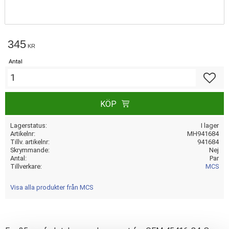
345
KR
Antal
Lägg till
KÖP
Lagerstatus
I lager
Artikelnr
MH941684
Tillv. artikelnr
941684
Skrymmande
Nej
Antal
Par
Tillverkare
MCS
Visa alla produkter från MCS