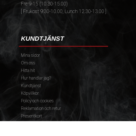
Fre 9-15 (10.30-15.00)
[ Frukost 9.30-10.00, Lunch 12.30-13.00 ]
KUNDTJÄNST
Mina sidor
Om oss
Hitta hit
Hur handlar jag?
Kundtjänst
Köpvillkor
Policy och cookies
Reklamation och retur
Presentkort