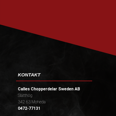
PRENUMERERA
KONTAKT
Calles Chopperdelar Sweden AB
Slätthög
342 63 Moheda
0472-77131