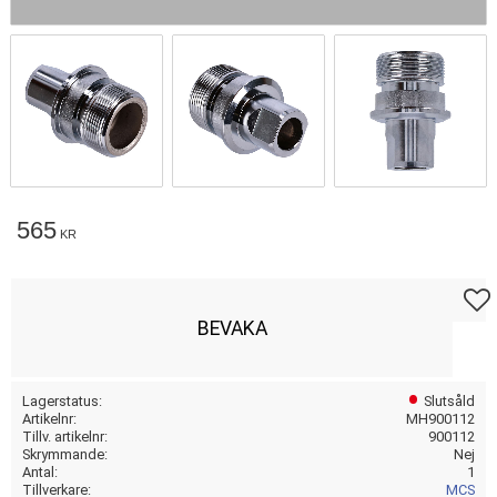
565
KR
Lägg t
BEVAKA
Lagerstatus
Slutsåld
Artikelnr
MH900112
Tillv. artikelnr
900112
Skrymmande
Nej
Antal
1
Tillverkare
MCS