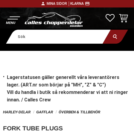
person
payment
MINA SIDOR │
KLARNA
Meny
FAVORITE
KUNDV
Lagerstatusen gäller generellt våra leverantörers
lager. (ART.nr som börjar på "MH", "Z" & "C")
Vill du handla i butik
så rekommenderar vi att ni ringer
innan. / Calles Crew
HARLEY-DELAR
GAFFLAR
ÖVERBEN & TILLBEHÖR
FORK TUBE PLUGS