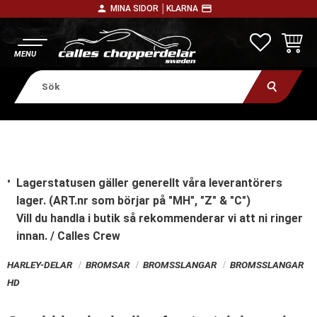
person
payment
MINA SIDOR │
KLARNA
Meny
FAVORITE
KUNDV
Lagerstatusen gäller generellt våra leverantörers
lager. (ART.nr som börjar på "MH", "Z" & "C")
Vill du handla i butik
så rekommenderar vi att ni ringer
innan. / Calles Crew
HARLEY-DELAR
BROMSAR
BROMSSLANGAR
BROMSSLANGAR
HD