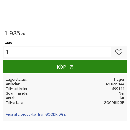
1 935
KR
Antal
Lägg till
KÖP
Lagerstatus
I lager
Artikelnr
MH599144
Tillv. artikelnr
599144
Skrymmande
Nej
Antal
kit
Tillverkare
GOODRIDGE
Visa alla produkter från GOODRIDGE