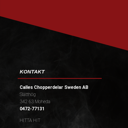
PRENUMERERA
KONTAKT
Calles Chopperdelar Sweden AB
Slätthög
342 63 Moheda
0472-77131
HITTA HIT