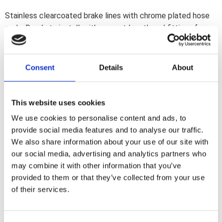
Stainless clearcoated brake lines with chrome plated hose
ends. Ready to install; with correct length and fittings for
stock applications. Note 1: Upper front (handlebar master
cylinder) to ABS box + ABS box to brake caliper(s). Note 2:
Premium kit; supplied with H-D J-style banjo fittings.
Consent
Details
About
Dela med dig
This website uses cookies
F
We use cookies to personalise content and ads, to
a
c
provide social media features and to analyse our traffic.
e
We also share information about your use of our site with
b
Omdömen
o
our social media, advertising and analytics partners who
o
may combine it with other information that you’ve
k
Du
provided to them or that they’ve collected from your use
of their services.