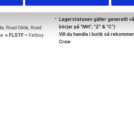
Lagerstatusen gäller generellt v
börjar på "MH", "Z" & "C")
de, Road Glide, Road
Vill du handla i butik så rekommend
ge 🔹
FLSTF
= Fatboy
Crew