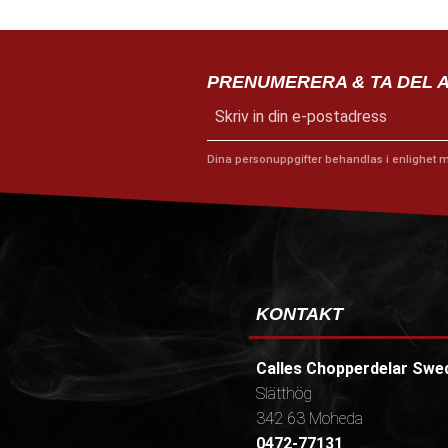
PRENUMERERA & TA DEL 
Dina personuppgifter behandlas i enlighet 
KONTAKT
Calles Chopperdelar Swe
Slätthög
342 63 Moheda
0472-77131