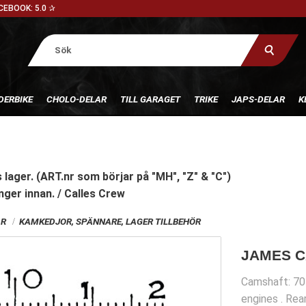
CEBOOK: 5.0 ✰
DERBIKE
CHOLO-DELAR
TILL GARAGET
TRIKE
JAPS-DELAR
K
 lager. (ART.nr som börjar på "MH", "Z" & "C")
nger innan. / Calles Crew
R
KAMKEDJOR, SPÄNNARE, LAGER TILLBEHÖR
JAMES 
Camshaft: 70-
engines . Rea