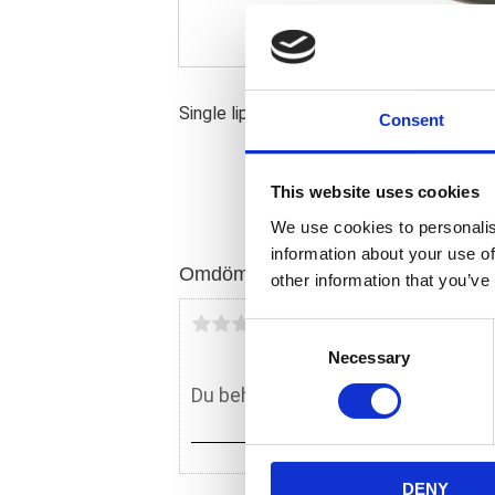
Single lip. OEM replacement reference 
Consent
This website uses cookies
We use cookies to personalis
information about your use of
Omdömen
other information that you’ve
Du
C
Necessary
o
n
s
e
n
DENY
t