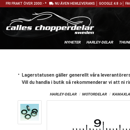
local_shipping
FRI FRAKT ÖVER 2000:- *
NU ÄVEN HEMLEVERANS │ GOOGLE:4.8 ✰│ FA
NYHETER
HARLEY-DELAR
THUN
Lagerstatusen gäller generellt våra leverantörers
Vill du handla i butik
så rekommenderar vi att ni ri
HARLEY-DELAR
MOTORDELAR
KAMAXLA