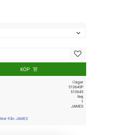
Lägg till i favoriter
KÖP
I lager
513645P
513645
Nej
1
JAMES
ukter från JAMES