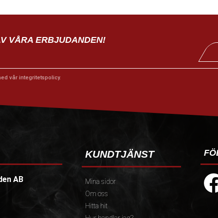
AV VÅRA ERBJUDANDEN!
med vår
integritetspolicy
.
FÖ
KUNDTJÄNST
den AB
Mina sidor
Om oss
Hitta hit