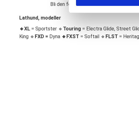
Bli den första att lämna ett omdöme.
S
e
Lathund, modeller
l
🔹XL
= Sportster 🔹
Touring
= Electra Glide, Street Gli
e
c
King 🔹
FXD =
Dyna
🔹
FXST
= Softail 🔹
FLST
= Herita
t
i
o
n