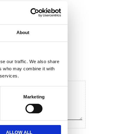
About
ela med dig
F
a
c
se our traffic. We also share
e
ers who may combine it with
b
o
 services.
o
k
Marketing
ALLOW ALL