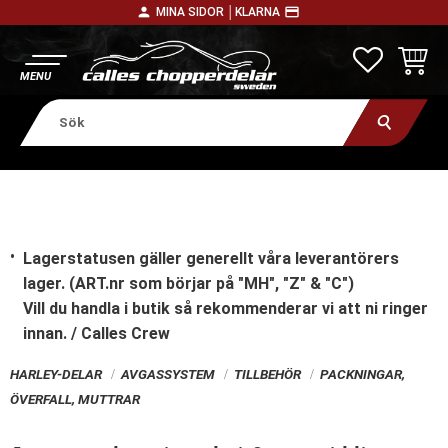
person
payment
MINA SIDOR │
KLARNA
Meny
FAVORITE
KUNDV
Lagerstatusen gäller generellt våra leverantörers
lager. (ART.nr som börjar på "MH", "Z" & "C")
Vill du handla i butik
så rekommenderar vi att ni ringer
innan. / Calles Crew
HARLEY-DELAR
AVGASSYSTEM
TILLBEHÖR
PACKNINGAR,
ÖVERFALL, MUTTRAR