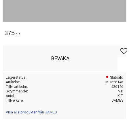
375
KR
Lägg t
BEVAKA
Lagerstatus
Slutsåld
Artikelnr
MH526146
Tillv. artikelnr
526146
Skrymmande
Nej
Antal
KIT
Tillverkare
JAMES
Visa alla produkter från JAMES