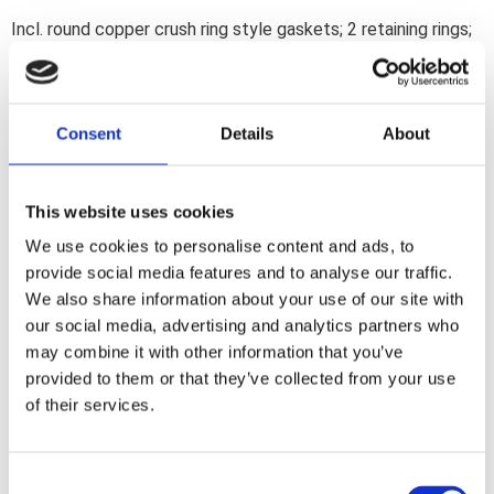
Incl. round copper crush ring style gaskets; 2 retaining rings;
4 washers and 4 chrome plated acorn nuts. Note: May
require shortening of the stock M8 exhaust studs due to the
acorn nuts used in this kit.
Consent
Details
About
Dela med dig
This website uses cookies
F
a
We use cookies to personalise content and ads, to
c
e
provide social media features and to analyse our traffic.
b
Omdömen
We also share information about your use of our site with
o
o
our social media, advertising and analytics partners who
k
Du
may combine it with other information that you’ve
provided to them or that they’ve collected from your use
of their services.
C