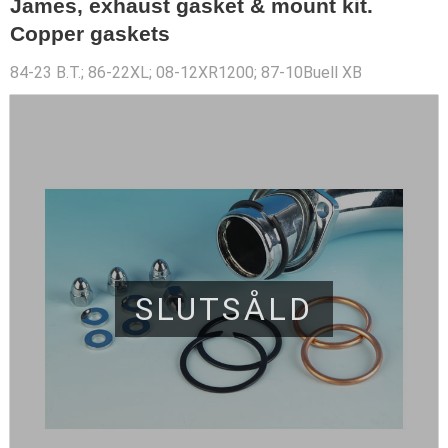
James, exhaust gasket & mount kit.
Copper gaskets
84-23 B.T.; 86-22XL; 08-12XR1200; 87-10Buell XB
SLUTSÅLD