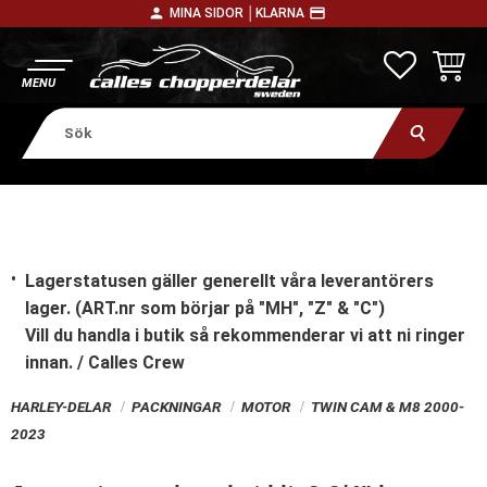
person
payment
MINA SIDOR │
KLARNA
Meny
FAVORITE
KUNDV
Lagerstatusen gäller generellt våra leverantörers
lager. (ART.nr som börjar på "MH", "Z" & "C")
Vill du handla i butik
så rekommenderar vi att ni ringer
innan. / Calles Crew
HARLEY-DELAR
PACKNINGAR
MOTOR
TWIN CAM & M8 2000-
2023