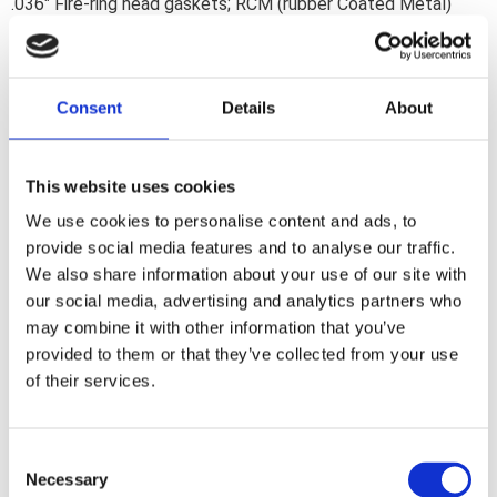
.036" Fire-ring head gaskets; RCM (rubber Coated Metal)
rocker base and rocker cover gaskets. Includes all gaskets;
seals and o-rings for a top end rebuild.
Consent
Details
About
Dela med dig
F
a
This website uses cookies
c
e
We use cookies to personalise content and ads, to
b
Omdömen
provide social media features and to analyse our traffic.
o
o
We also share information about your use of our site with
k
Du
our social media, advertising and analytics partners who
may combine it with other information that you’ve
provided to them or that they’ve collected from your use
of their services.
C
Necessary
o
Bli den första att lämna ett omdöme.