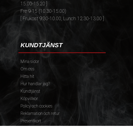
15.00-15.20 ]
Fre 9-15 (10.30-15.00)
[ Frukost 9.30-10.00, Lunch 12.30-13.00 ]
KUNDTJÄNST
Mina sidor
Om oss
Hitta hit
Hur handlar jag?
Kundtjänst
Köpvillkor
Policy och cookies
Reklamation och retur
Presentkort