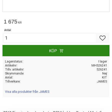
1 675
KR
Antal
Lägg till
KÖP
Lagerstatus
I lager
Artikelnr
MH526241
Tillv. artikelnr
526241
Skrymmande
Nej
Antal
KIT
Tillverkare
JAMES
Visa alla produkter från JAMES