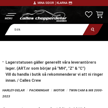
person
payment
MINA SIDOR │
KLARNA
Meny
FAVORITE
KUNDV
Lagerstatusen gäller generellt våra leverantörers
lager. (ART.nr som börjar på "MH", "Z" & "C")
Vill du handla i butik
så rekommenderar vi att ni ringer
innan. / Calles Crew
HARLEY-DELAR
PACKNINGAR
MOTOR
TWIN CAM & M8 2000-
2023