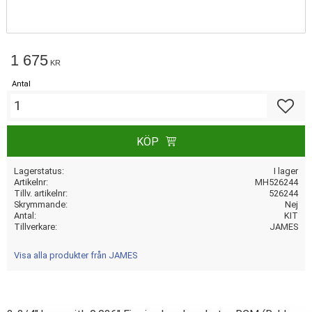
1 675
KR
Antal
Lägg till
KÖP
Lagerstatus
I lager
Artikelnr
MH526244
Tillv. artikelnr
526244
Skrymmande
Nej
Antal
KIT
Tillverkare
JAMES
Visa alla produkter från JAMES