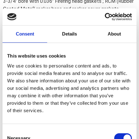
3-3/4" bore with 0.036" Firering head gaskets ; RCM (Rubber
Coated Metal) rocker base and rocker cover gaskets.
Includes all gaskets; seals and O-rings to complete a top
end rebuild.
Consent
Details
About
Dela med dig
F
This website uses cookies
a
c
We use cookies to personalise content and ads, to
e
b
provide social media features and to analyse our traffic.
Omdömen
o
We also share information about your use of our site with
o
k
our social media, advertising and analytics partners who
Du
may combine it with other information that you’ve
provided to them or that they’ve collected from your use
of their services.
C
Necessary