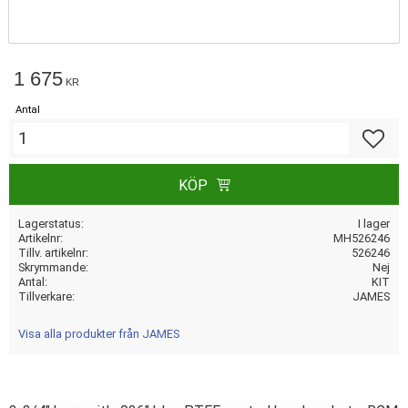
1 675
KR
Antal
Lägg till
KÖP
Lagerstatus
I lager
Artikelnr
MH526246
Tillv. artikelnr
526246
Skrymmande
Nej
Antal
KIT
Tillverkare
JAMES
Visa alla produkter från JAMES