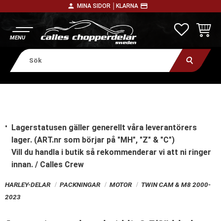
person
payment
MINA SIDOR │
KLARNA
Meny
FAVORITE
KUNDV
Lagerstatusen gäller generellt våra leverantörers
lager. (ART.nr som börjar på "MH", "Z" & "C")
Vill du handla i butik
så rekommenderar vi att ni ringer
innan. / Calles Crew
HARLEY-DELAR
PACKNINGAR
MOTOR
TWIN CAM & M8 2000-
2023