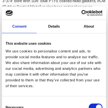
3-3/4" bore with .036" blue PTFE coated head gaskets; RCM
(Rubber Coated Metal) rocker base and rocker cover
gaskets. Includes all gaskets; seals and O-rings for a
complete top end rebuild.
Consent
Details
About
Dela med dig
F
This website uses cookies
a
c
We use cookies to personalise content and ads, to
e
b
provide social media features and to analyse our traffic.
Omdömen
o
We also share information about your use of our site with
o
k
our social media, advertising and analytics partners who
Du
may combine it with other information that you’ve
provided to them or that they’ve collected from your use
of their services.
C
Necessary