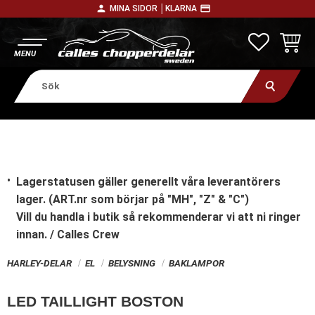
person
payment
MINA SIDOR │
KLARNA
Meny
FAVORITE
KUNDV
Lagerstatusen gäller generellt våra leverantörers
lager. (ART.nr som börjar på "MH", "Z" & "C")
Vill du handla i butik
så rekommenderar vi att ni ringer
innan. / Calles Crew
HARLEY-DELAR
EL
BELYSNING
BAKLAMPOR
LED TAILLIGHT BOSTON