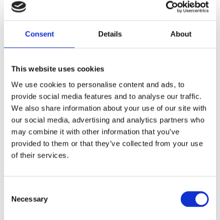
Dela med dig
Consent
Details
About
F
a
c
e
This website uses cookies
b
Omdömen
o
We use cookies to personalise content and ads, to
o
provide social media features and to analyse our traffic.
k
Du
We also share information about your use of our site with
our social media, advertising and analytics partners who
may combine it with other information that you’ve
provided to them or that they’ve collected from your use
of their services.
Bli den första att lämna ett omdöme.
C
Necessary
o
Lathund, modeller
n