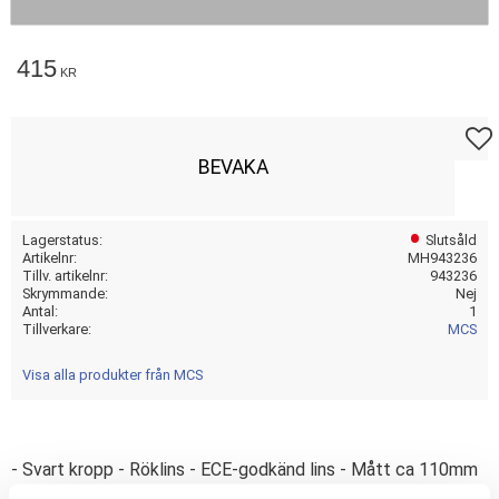
415
KR
Lägg t
BEVAKA
Lagerstatus
Slutsåld
Artikelnr
MH943236
Tillv. artikelnr
943236
Skrymmande
Nej
Antal
1
Tillverkare
MCS
Visa alla produkter från MCS
- Svart kropp - Röklins - ECE-godkänd lins - Mått ca 110mm
bred x 45mm hög x 40mm djup