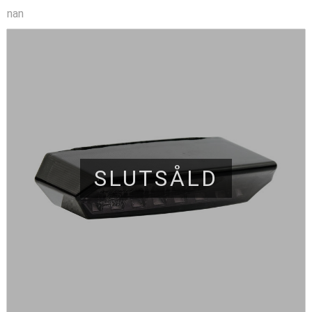
nan
SLUTSÅLD