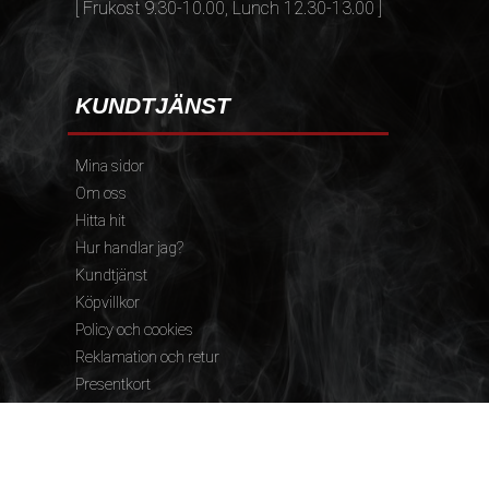
[ Frukost 9.30-10.00, Lunch 12.30-13.00 ]
KUNDTJÄNST
Mina sidor
Om oss
Hitta hit
Hur handlar jag?
Kundtjänst
Köpvillkor
Policy och cookies
Reklamation och retur
Presentkort
FÖLJ OSS