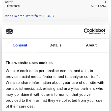
Antal
1
Tillverkare
MUSTANG
Visa alla produkter från MUSTANG
Distressed brown. 13" wide. Standard style stitch. Note 1:
Mustang solo seats & passenger seats cannot be mixed
Consent
Details
About
with OEM solo or passenger seats. Note 2: See 537432 for
the matching passenger seat.
This website uses cookies
We use cookies to personalise content and ads, to
Dela med dig
provide social media features and to analyse our traffic.
F
We also share information about your use of our site with
a
c
our social media, advertising and analytics partners who
e
may combine it with other information that you’ve
b
Omdömen
o
provided to them or that they’ve collected from your use
o
of their services.
k
Du