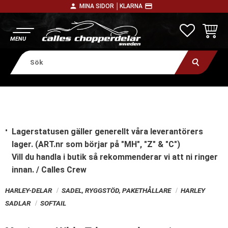
person
payment
MINA SIDOR │
KLARNA
Meny
FAVORITE
KUNDV
Lagerstatusen gäller generellt våra leverantörers
lager. (ART.nr som börjar på "MH", "Z" & "C")
Vill du handla i butik
så rekommenderar vi att ni ringer
innan. / Calles Crew
HARLEY-DELAR
SADEL, RYGGSTÖD, PAKETHÅLLARE
HARLEY
SADLAR
SOFTAIL