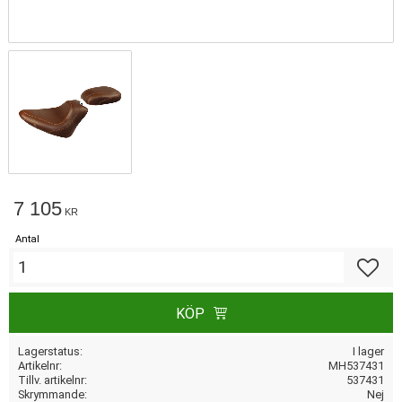
7 105
KR
Antal
Lägg till
KÖP
Lagerstatus
I lager
Artikelnr
MH537431
Tillv. artikelnr
537431
Skrymmande
Nej