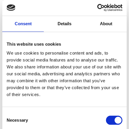
bearings; retaining ring; o-ring and thread locker.
Consent
Details
About
Dela med dig
F
a
c
This website uses cookies
e
b
We use cookies to personalise content and ads, to
Omdömen
o
provide social media features and to analyse our traffic.
o
k
We also share information about your use of our site with
Du
our social media, advertising and analytics partners who
may combine it with other information that you’ve
provided to them or that they’ve collected from your use
of their services.
C
Bli den första att lämna ett omdöme.
Necessary
o
n