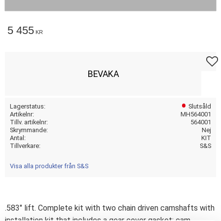
5 455
KR
Lägg t
BEVAKA
Lagerstatus
Slutsåld
Artikelnr
MH564001
Tillv. artikelnr
564001
Skrymmande
Nej
Antal
KIT
Tillverkare
S&S
Visa alla produkter från S&S
.583" lift. Complete kit with two chain driven camshafts with
installation kit that includes a gear cover gasket; cam