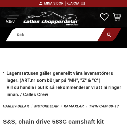
person
payment
MINA SIDOR │
KLARNA
Meny
FAVORITE
KUNDV
Lagerstatusen gäller generellt våra leverantörers
lager. (ART.nr som börjar på "MH", "Z" & "C")
Vill du handla i butik
så rekommenderar vi att ni ringer
innan. / Calles Crew
HARLEY-DELAR
MOTORDELAR
KAMAXLAR
TWIN CAM 00-17
S&S, chain drive 583C camshaft kit