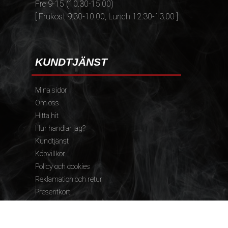
Fre 9-15 (10.30-15.00)
[ Frukost 9.30-10.00, Lunch 12.30-13.00 ]
KUNDTJÄNST
Mina sidor
Om oss
Hitta hit
Hur handlar jag?
Kundtjänst
Köpvillkor
Policy och cookies
Reklamation och retur
Presentkort