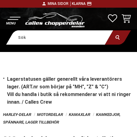
person
payment
MINA SIDOR │
KLARNA
Meny
FAVORITE
KUNDV
Lagerstatusen gäller generellt våra leverantörers
lager. (ART.nr som börjar på "MH", "Z" & "C")
Vill du handla i butik
så rekommenderar vi att ni ringer
innan. / Calles Crew
HARLEY-DELAR
MOTORDELAR
KAMAXLAR
KAMKEDJOR,
SPÄNNARE, LAGER TILLBEHÖR