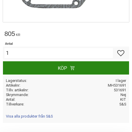
805
KR
Antal
Lägg till
KÖP
Lagerstatus
I lager
Artikelnr
MH531691
Tillv. artikelnr
531691
Skrymmande
Nej
Antal
KIT
Tillverkare
S&S
Visa alla produkter från S&S