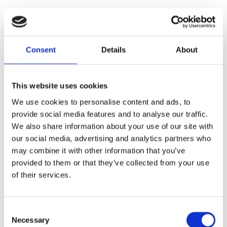
For chain drive cams. Includes the cam cover gasket;
bearings; retaining ring; o-rings and instructions.
Consent
Details
About
Dela med dig
F
a
This website uses cookies
c
e
We use cookies to personalise content and ads, to
b
provide social media features and to analyse our traffic.
Omdömen
o
o
We also share information about your use of our site with
k
Du
our social media, advertising and analytics partners who
may combine it with other information that you’ve
provided to them or that they’ve collected from your use
of their services.
C
Necessary
o
Bli den första att lämna ett omdöme.