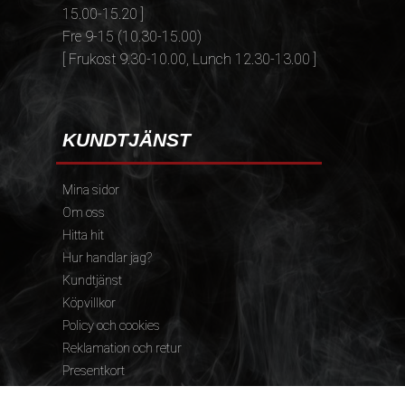
15.00-15.20 ]
Fre 9-15 (10.30-15.00)
[ Frukost 9.30-10.00, Lunch 12.30-13.00 ]
KUNDTJÄNST
Mina sidor
Om oss
Hitta hit
Hur handlar jag?
Kundtjänst
Köpvillkor
Policy och cookies
Reklamation och retur
Presentkort