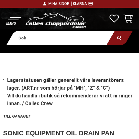
person
payment
MINA SIDOR │
KLARNA
Meny
FAVORITE
KUNDV
Lagerstatusen gäller generellt våra leverantörers
lager. (ART.nr som börjar på "MH", "Z" & "C")
Vill du handla i butik
så rekommenderar vi att ni ringer
innan. / Calles Crew
TILL GARAGET
SONIC EQUIPMENT OIL DRAIN PAN