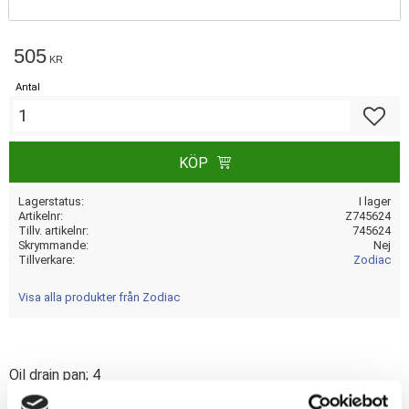
505
KR
Antal
Lägg till
KÖP
Lagerstatus
I lager
Artikelnr
Z745624
Tillv. artikelnr
745624
Skrymmande
Nej
Tillverkare
Zodiac
Visa alla produkter från Zodiac
Oil drain pan; 4