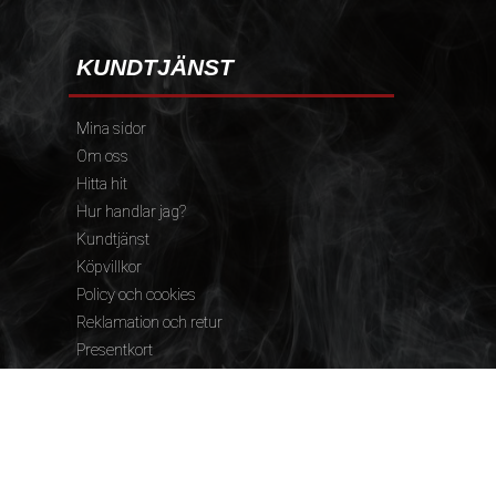
KUNDTJÄNST
Mina sidor
Om oss
Hitta hit
Hur handlar jag?
Kundtjänst
Köpvillkor
Policy och cookies
Reklamation och retur
Presentkort
FÖLJ OSS