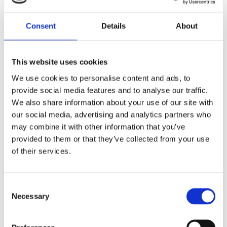
Dela med dig
Consent
Details
About
F
a
c
e
b
This website uses cookies
Omdömen
o
o
We use cookies to personalise content and ads, to
k
Du
provide social media features and to analyse our traffic.
We also share information about your use of our site with
our social media, advertising and analytics partners who
may combine it with other information that you’ve
provided to them or that they’ve collected from your use
of their services.
Bli den första att lämna ett omdöme.
C
Necessary
Lathund, modeller
o
n
🔹XL
= Sportster 🔹
Touring
= Electra Glide, Street Glide,
s