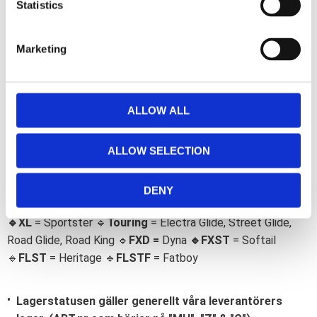
t
Statistics
b
Omdömen
o
S
o
e
k
Du
Marketing
l
e
c
t
ALLOW ALL
i
o
ALLOW SELECTION
n
Bli den första att lämna ett omdöme.
DENY
Lathund, modeller
🔹XL
= Sportster 🔹
Touring
= Electra Glide, Street Glide,
Road Glide, Road King 🔹
FXD =
Dyna
🔹
FXST
= Softail
🔹
FLST
= Heritage 🔹
FLSTF
= Fatboy
Lagerstatusen gäller generellt våra leverantörers