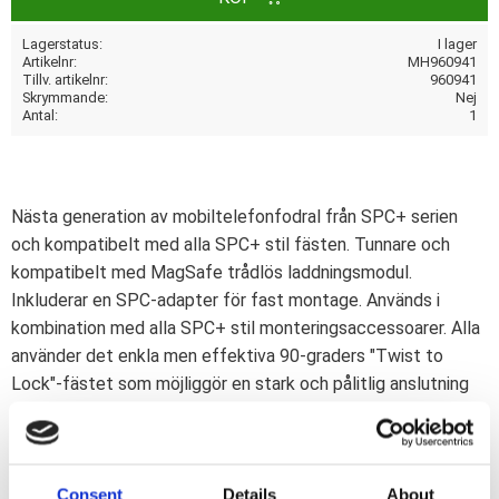
Lagerstatus
I lager
Artikelnr
MH960941
Tillv. artikelnr
960941
Skrymmande
Nej
Antal
1
Nästa generation av mobiltelefonfodral från SPC+ serien
och kompatibelt med alla SPC+ stil fästen. Tunnare och
kompatibelt med MagSafe trådlös laddningsmodul.
Inkluderar en SPC-adapter för fast montage. Används i
kombination med alla SPC+ stil monteringsaccessoarer. Alla
använder det enkla men effektiva 90-graders "Twist to
Lock"-fästet som möjliggör en stark och pålitlig anslutning
på en sekund.
SP Connect mobiltelefonfodralet är ett tunt men starkt 3-
lagers skyddsfodral för dagligt bruk och tillåter användning
Consent
Details
About