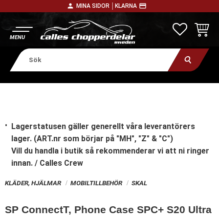
person
payment
MINA SIDOR │
KLARNA
Meny
FAVORITE
KUNDV
Lagerstatusen gäller generellt våra leverantörers
lager. (ART.nr som börjar på "MH", "Z" & "C")
Vill du handla i butik
så rekommenderar vi att ni ringer
innan. / Calles Crew
KLÄDER, HJÄLMAR
MOBILTILLBEHÖR
SKAL
SP ConnectT, Phone Case SPC+ S20 Ultra