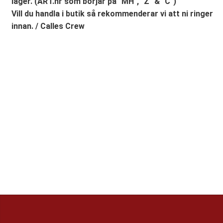
lager. (ART.nr som börjar på "MH", "Z" & "C")
Vill du handla i butik så rekommenderar vi att ni ringer
innan. / Calles Crew