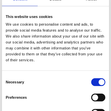
av knappar, portar och behåller funktionaliteten för trådlös
laddning.
Obs: Se SP Connect tillbehör för alla monteringsalternativ
This website uses cookies
med SPC+ anslutning. Obs: MH961788 (krom) och
We use cookies to personalise content and ads, to
MH961787 (svart) anti-vibrationsmoduler med SPC+ fäste
provide social media features and to analyse our traffic.
finns separat och dämpar ytterligare 60% av vibrationerna.
We also share information about your use of our site with
Särskilt användbart för att skydda de mer vibrationskänsliga
our social media, advertising and analytics partners who
komponenterna i moderna smartphones, särskilt mekaniska
may combine it with other information that you’ve
bildstabilisatorer i kameran.
provided to them or that they’ve collected from your use
of their services.
Obs: Se MH961270-adaptern för att använda detta SPC+
stil monteringsfodral med ett tidigare SPC-fäste som du
redan har.
C
Necessary
o
n
Dela med dig
s
F
Preferences
e
a
c
n
e