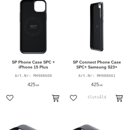
SP Phone Case SPC +
SP Connect Phone Case
iPhone 15 Plus
SPC+ Samsung S23+
MH988600
MH988601
425
425
KR
KR
Lägg till i favoriter
Lägg till i favoriter