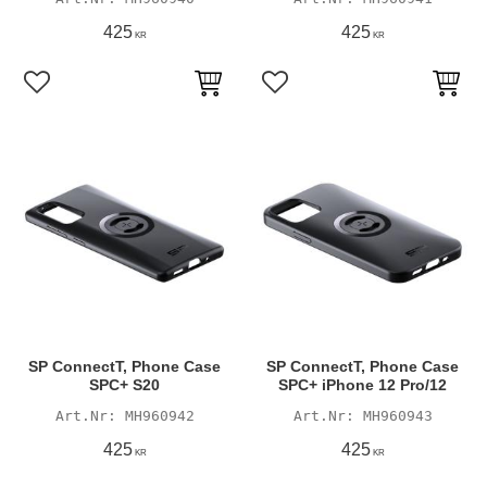
425
425
KR
KR
Lägg till i favoriter
Lägg till i favoriter
SP ConnectT, Phone Case
SP ConnectT, Phone Case
SPC+ S20
SPC+ iPhone 12 Pro/12
MH960942
MH960943
425
425
KR
KR