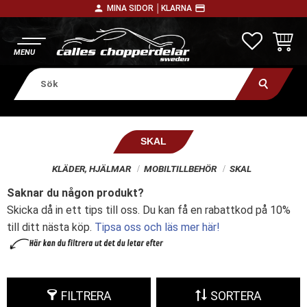
person
payment
MINA SIDOR │
KLARNA
Meny
FAVORITE
KUNDV
SKAL
KLÄDER, HJÄLMAR
MOBILTILLBEHÖR
SKAL
Saknar du någon produkt?
Skicka då in ett tips till oss. Du kan få en rabattkod på 10%
till ditt nästa köp.
Tipsa oss och läs mer här!
FILTRERA
SORTERA