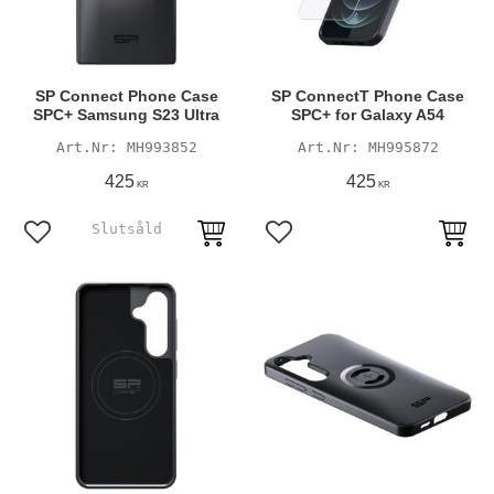
SP Connect Phone Case
SP ConnectT Phone Case
SPC+ Samsung S23 Ultra
SPC+ for Galaxy A54
MH993852
MH995872
425
425
KR
KR
Lägg till i favoriter
Lägg till i favoriter