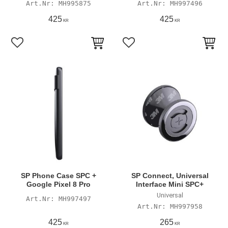
MH995875
MH997496
425
425
KR
KR
Lägg till i favoriter
Lägg till i favoriter
SP Phone Case SPC +
SP Connect, Universal
Google Pixel 8 Pro
Interface Mini SPC+
Universal
MH997497
MH997958
425
265
KR
KR