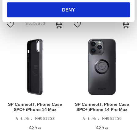
MH961256
MH961257
DENY
425
425
KR
KR
Lägg till i favoriter
Lägg till i favoriter
SP ConnectT, Phone Case
SP ConnectT, Phone Case
SPC+ iPhone 14 Max
SPC+ iPhone 14 Pro Max
MH961258
MH961259
425
425
KR
KR