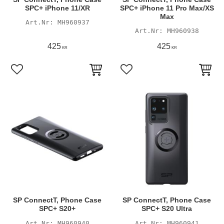
SPC+ iPhone 11/XR
SPC+ iPhone 11 Pro Max/XS
Max
MH960937
MH960938
425
425
KR
KR
Lägg till i favoriter
Lägg till i favoriter
SP ConnectT, Phone Case
SP ConnectT, Phone Case
SPC+ S20+
SPC+ S20 Ultra
MH960940
MH960941