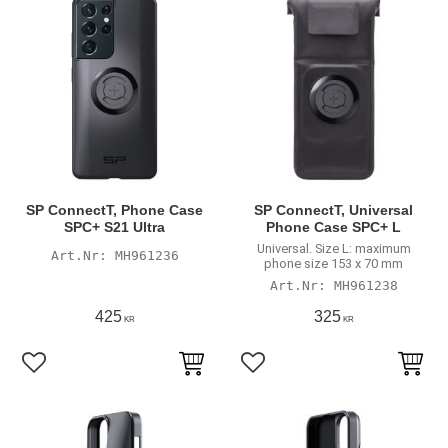
SP ConnectT, Phone Case
SP ConnectT, Universal
SPC+ S21 Ultra
Phone Case SPC+ L
Universal. Size L: maximum
MH961236
phone size 153 x 70 mm
MH961238
425
325
KR
KR
Lägg till i favoriter
Lägg till i favoriter