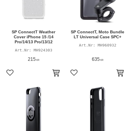
SP ConnectT Weather
SP ConnectT, Moto Bundle
Cover iPhone 15 /14
LT Universal Case SPC+
Pro/14/13 Pro/13/12
MH960932
MH924303
215
635
KR
KR
Lägg till i favoriter
Lägg till i favoriter