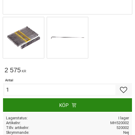
2 575
KR
Antal
Lägg till
KÖP
Lagerstatus
I lager
Artikelnr
MH520002
Tillv. artikelnr
520002
Skrymmande
Nej