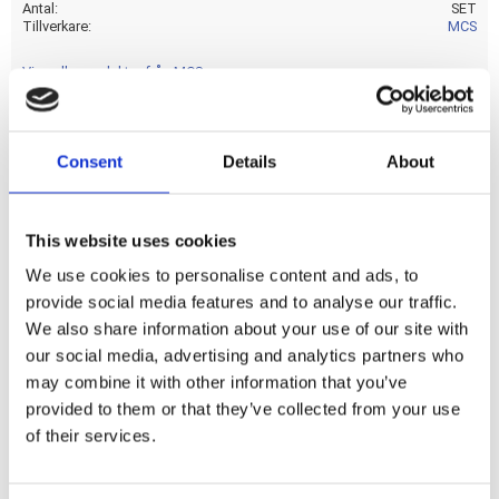
Antal
SET
Tillverkare
MCS
Visa alla produkter från MCS
Consent
Details
About
POLISHED
Dela med dig
This website uses cookies
F
We use cookies to personalise content and ads, to
a
provide social media features and to analyse our traffic.
c
e
We also share information about your use of our site with
b
Omdömen
our social media, advertising and analytics partners who
o
o
may combine it with other information that you’ve
k
Du
provided to them or that they’ve collected from your use
of their services.