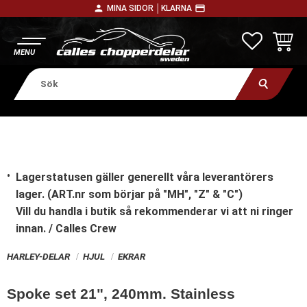
person
payment
MINA SIDOR │
KLARNA
Meny
FAVORITE
KUNDV
Lagerstatusen gäller generellt våra leverantörers
lager. (ART.nr som börjar på "MH", "Z" & "C")
Vill du handla i butik
så rekommenderar vi att ni ringer
innan. / Calles Crew
HARLEY-DELAR
HJUL
EKRAR
Spoke set 21", 240mm. Stainless