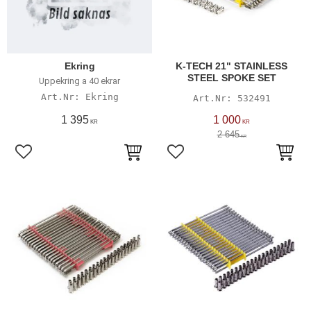
Ekring
K-TECH 21" STAINLESS
STEEL SPOKE SET
Uppekring a 40 ekrar
Ekring
532491
1 395
1 000
KR
KR
2 645
KR
Lägg till i favoriter
Lägg till i favoriter