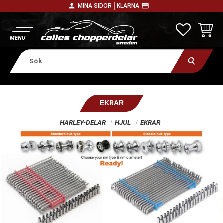
person
payment
MINA SIDOR │
KLARNA
Meny
FAVORITE
KUNDV
EKRAR
HARLEY-DELAR
HJUL
EKRAR