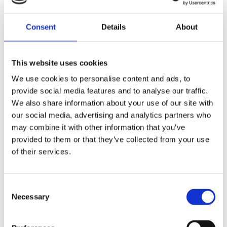
Lägg till i favoriter
Lägg till i favoriter
Consent
Details
About
This website uses cookies
We use cookies to personalise content and ads, to
provide social media features and to analyse our traffic.
We also share information about your use of our site with
our social media, advertising and analytics partners who
may combine it with other information that you’ve
provided to them or that they’ve collected from your use
Spoke set 21", 240mm.
Spoke set 21", 240mm.
of their services.
Stainless
Chrome
STEEL HUB - 21" RIM. ALL 80-05
STEEL HUB - 21" RIM. ALL 80-02
H-D WITH 21" CUSTOM RIM
H-D WITH 21" CUSTOM RIM
MH520002
MH519965
C
Necessary
2 575
1 045
o
KR
KR
n
s
Lägg till i favoriter
Lägg till i favoriter