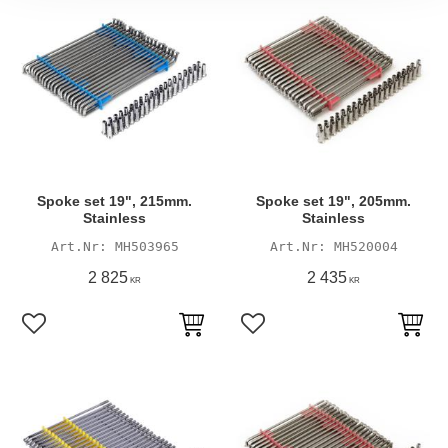
Spoke set 19", 215mm.
Spoke set 19", 205mm.
Stainless
Stainless
MH503965
MH520004
2 825
2 435
KR
KR
Lägg till i favoriter
Lägg till i favoriter