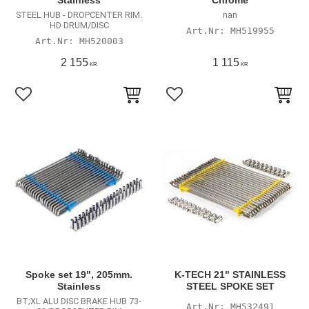
Stainless
Chrome
STEEL HUB - DROPCENTER RIM.
nan
HD DRUM/DISC
MH519955
MH520003
2 155
1 115
KR
KR
Lägg till i favoriter
Lägg till i favoriter
Spoke set 19", 205mm.
K-TECH 21" STAINLESS
Stainless
STEEL SPOKE SET
BT;XL ALU DISC BRAKE HUB 73-
MH532491