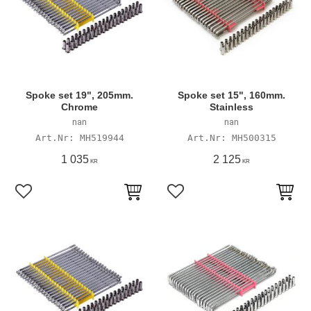
Spoke set 19", 205mm.
Spoke set 15", 160mm.
Chrome
Stainless
nan
nan
MH519944
MH500315
1 035
2 125
KR
KR
Lägg till i favoriter
Lägg till i favoriter