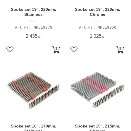
Spoke set 19", 220mm.
Spoke set 19", 220mm.
Stainless
Chrome
nan
nan
MH519978
MH519950
2 435
1 025
KR
KR
Lägg till i favoriter
Lägg till i favoriter
Spoke set 16", 170mm.
Spoke set 19", 215mm.