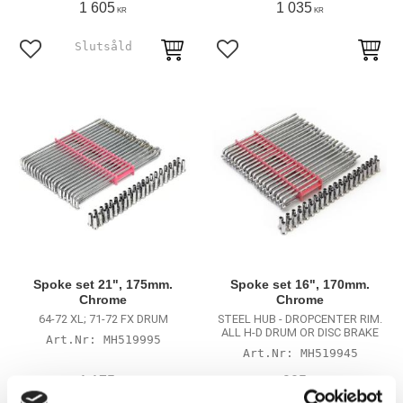
1 605
1 035
KR
KR
Lägg till i favoriter
Lägg till i favoriter
Spoke set 21", 175mm.
Spoke set 16", 170mm.
Chrome
Chrome
64-72 XL; 71-72 FX DRUM
STEEL HUB - DROPCENTER RIM.
ALL H-D DRUM OR DISC BRAKE
MH519995
MH519945
1 175
905
KR
KR