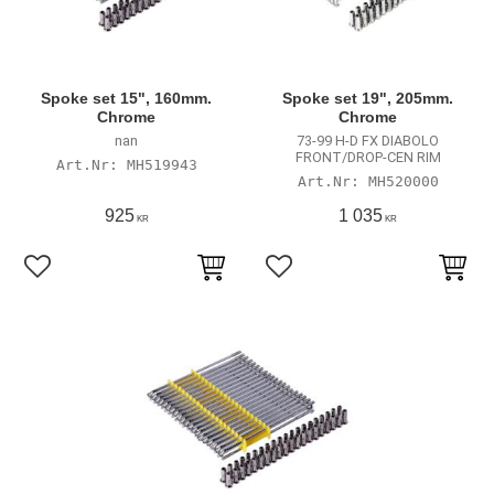
Spoke set 15", 160mm.
Spoke set 19", 205mm.
Chrome
Chrome
nan
73-99 H-D FX DIABOLO
FRONT/DROP-CEN RIM
MH519943
MH520000
925
1 035
KR
KR
Lägg till i favoriter
Lägg till i favoriter