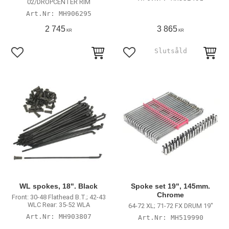
02/DROPCENTER RIM
MH906295
2 745
3 865
KR
KR
Lägg till i favoriter
Lägg till i favoriter
WL spokes, 18". Black
Spoke set 19", 145mm.
Chrome
Front: 30-48 Flathead B.T.; 42-43
WLC Rear: 35-52 WLA
64-72 XL; 71-72 FX DRUM 19"
MH903807
MH519990