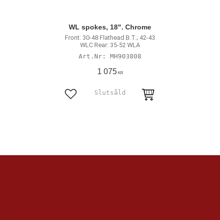
WL spokes, 18". Chrome
Front: 30-48 Flathead B.T.; 42-43
WLC Rear: 35-52 WLA
MH903808
1 075
KR
Lägg till i favoriter