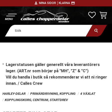
person
payment
MINA SIDOR │
KLARNA
Meny
FAVORITE
KUNDV
Lagerstatusen gäller generellt våra leverantörers
lager. (ART.nr som börjar på "MH", "Z" & "C")
Vill du handla i butik
så rekommenderar vi att ni ringer
innan. / Calles Crew
HARLEY-DELAR
PRIMÄRDRIVNING, KOPPLING
4 VÄXLAT
KOPPLINGSKORG, CENTRUM, STARTDREV