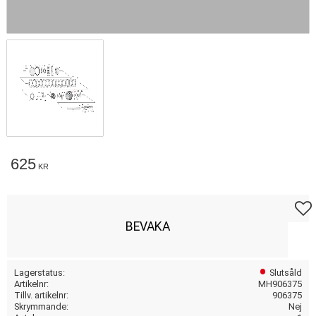
625
KR
Lägg t
BEVAKA
Lagerstatus
Slutsåld
Artikelnr
MH906375
Tillv. artikelnr
906375
Skrymmande
Nej