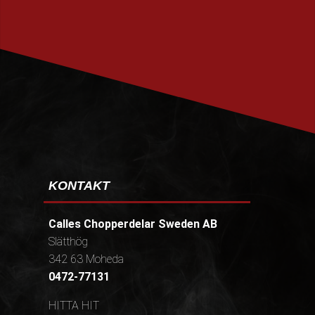
PRENUMERERA
KONTAKT
Calles Chopperdelar Sweden AB
Slätthög
342 63 Moheda
0472-77131
HITTA HIT