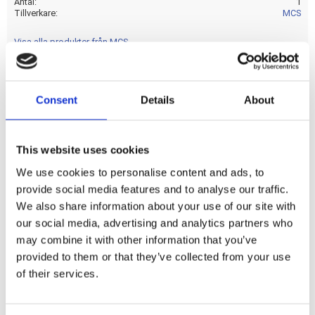
Antal
1
Tillverkare
MCS
Visa alla produkter från MCS
Consent
Details
About
nan
Dela med dig
This website uses cookies
F
We use cookies to personalise content and ads, to
a
provide social media features and to analyse our traffic.
c
e
We also share information about your use of our site with
b
Omdömen
our social media, advertising and analytics partners who
o
o
may combine it with other information that you’ve
k
Du
provided to them or that they’ve collected from your use
of their services.