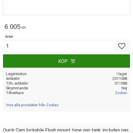
6 005
KR
Antal
Lägg till
KÖP
Lagerstatus
I lager
Artikelnr
Z011588
Tillv. artikelnr
011588
Skrymmande
Nej
Tillverkare
Zodiac
Visa alla produkter från Zodiac
Quick Cam lockable Flush mount type gas tank, includes gas