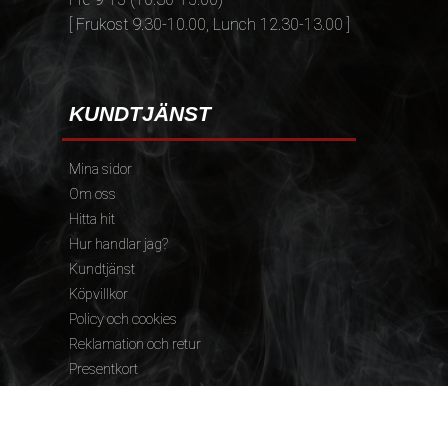
[ Frukost 9.30-10.00, Lunch 12.30-13.00 ]
KUNDTJÄNST
Mina sidor
Om oss
Hitta hit
Hur handlar jag?
Kundtjänst
Köpvillkor
Policy och cookies
Reklamation och retur
Presentkort