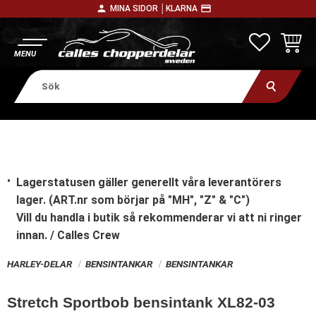
person
payment
MINA SIDOR │
KLARNA
Meny
FAVORITE
KUNDV
Lagerstatusen gäller generellt våra leverantörers
lager. (ART.nr som börjar på "MH", "Z" & "C")
Vill du handla i butik
så rekommenderar vi att ni ringer
innan. / Calles Crew
HARLEY-DELAR
BENSINTANKAR
BENSINTANKAR
Stretch Sportbob bensintank XL82-03