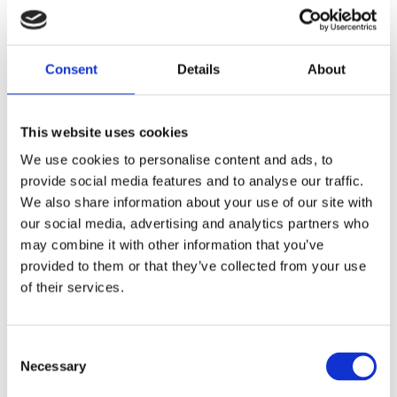
cap(s) (style D), Double cap gas tank
Consent
Details
About
Dela med dig
F
a
c
This website uses cookies
e
b
We use cookies to personalise content and ads, to
Omdömen
o
provide social media features and to analyse our traffic.
o
k
We also share information about your use of our site with
Du
our social media, advertising and analytics partners who
may combine it with other information that you’ve
provided to them or that they’ve collected from your use
of their services.
C
Bli den första att lämna ett omdöme.
Necessary
o
n
Lathund, modeller