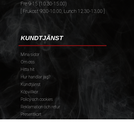
Fre 9-15 (10.30-15.00)
[ Frukost 9.30-10.00, Lunch 12.30-13.00 ]
KUNDTJÄNST
Mina sidor
Om oss
Hitta hit
Hur handlar jag?
Kundtjänst
Köpvillkor
Policy och cookies
Reklamation och retur
Presentkort