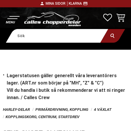
person
payment
MINA SIDOR │
KLARNA
Meny
FAVORITE
KUNDV
Lagerstatusen gäller generellt våra leverantörers
lager. (ART.nr som börjar på "MH", "Z" & "C")
Vill du handla i butik
så rekommenderar vi att ni ringer
innan. / Calles Crew
HARLEY-DELAR
PRIMÄRDRIVNING, KOPPLING
4 VÄXLAT
KOPPLINGSKORG, CENTRUM, STARTDREV