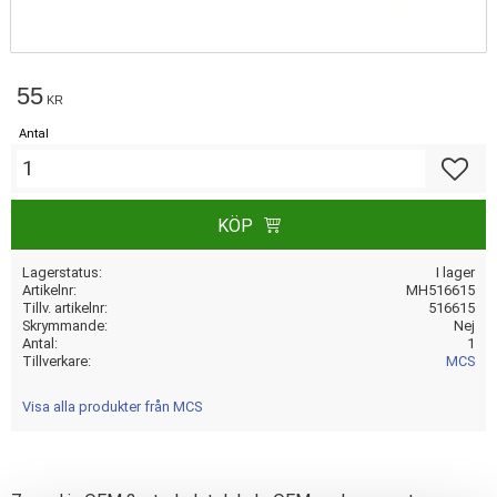
55
KR
Antal
Lägg till
KÖP
Lagerstatus
I lager
Artikelnr
MH516615
Tillv. artikelnr
516615
Skrymmande
Nej
Antal
1
Tillverkare
MCS
Visa alla produkter från MCS