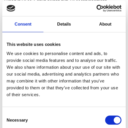
7 used in OEM 3-stud clutch hub. OEM replacement
reference 37585-41
Consent
Details
About
Dela med dig
F
a
c
This website uses cookies
e
b
We use cookies to personalise content and ads, to
Omdömen
o
provide social media features and to analyse our traffic.
o
k
We also share information about your use of our site with
Du
our social media, advertising and analytics partners who
may combine it with other information that you’ve
provided to them or that they’ve collected from your use
of their services.
C
Bli den första att lämna ett omdöme.
Necessary
o
n