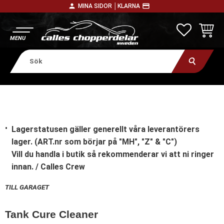
person
payment
MINA SIDOR │
KLARNA
Meny
FAVORITE
KUNDV
Lagerstatusen gäller generellt våra leverantörers
lager. (ART.nr som börjar på "MH", "Z" & "C")
Vill du handla i butik
så rekommenderar vi att ni ringer
innan. / Calles Crew
TILL GARAGET
Tank Cure Cleaner