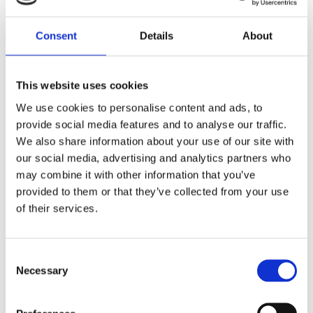
Dela med dig
Consent
Details
About
F
a
c
e
b
This website uses cookies
Omdömen
o
o
We use cookies to personalise content and ads, to
k
Du
provide social media features and to analyse our traffic.
We also share information about your use of our site with
our social media, advertising and analytics partners who
may combine it with other information that you’ve
provided to them or that they’ve collected from your use
of their services.
Bli den första att lämna ett omdöme.
C
Necessary
Lathund, modeller
o
n
🔹XL
= Sportster 🔹
Touring
= Electra Glide, Street Glide,
s