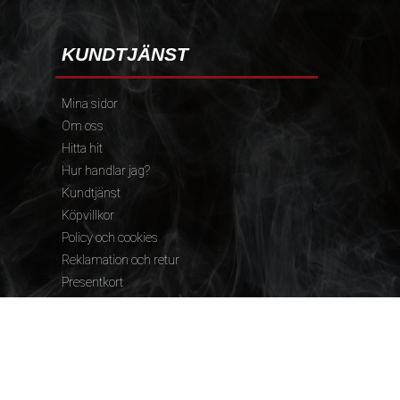
KUNDTJÄNST
Mina sidor
Om oss
Hitta hit
Hur handlar jag?
Kundtjänst
Köpvillkor
Policy och cookies
Reklamation och retur
Presentkort
FÖLJ OSS