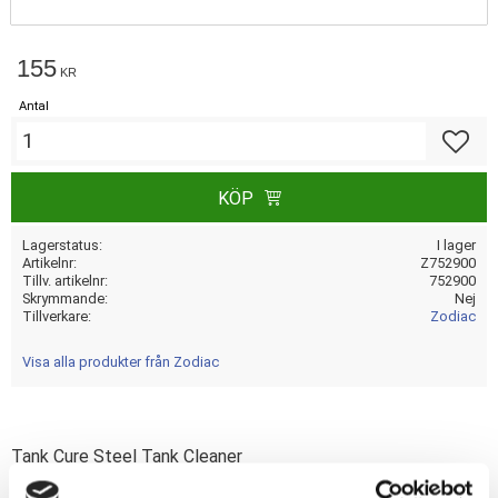
155
KR
Antal
Lägg till
KÖP
Lagerstatus
I lager
Artikelnr
Z752900
Tillv. artikelnr
752900
Skrymmande
Nej
Tillverkare
Zodiac
Visa alla produkter från Zodiac
Tank Cure Steel Tank Cleaner