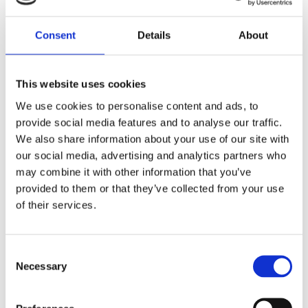
Dela med dig
Consent
Details
About
F
a
c
e
b
This website uses cookies
Omdömen
o
o
We use cookies to personalise content and ads, to
k
Du
provide social media features and to analyse our traffic.
We also share information about your use of our site with
our social media, advertising and analytics partners who
may combine it with other information that you’ve
provided to them or that they’ve collected from your use
of their services.
Bli den första att lämna ett omdöme.
C
Necessary
Lathund, modeller
o
n
🔹XL
= Sportster 🔹
Touring
= Electra Glide, Street Glide,
s