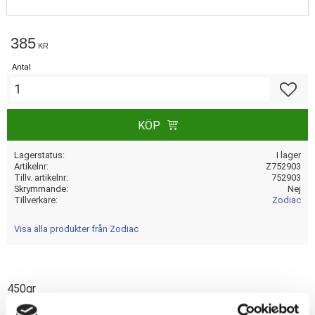
385
KR
Antal
Lägg till
KÖP
Lagerstatus
I lager
Artikelnr
Z752903
Tillv. artikelnr
752903
Skrymmande
Nej
Tillverkare
Zodiac
Visa alla produkter från Zodiac
450gr