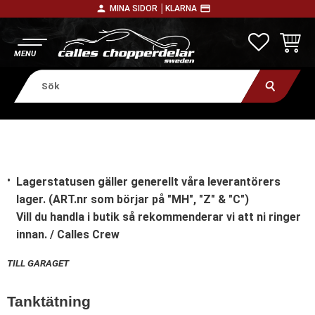
person
payment
MINA SIDOR │
KLARNA
Meny
FAVORITE
KUNDV
Lagerstatusen gäller generellt våra leverantörers
lager. (ART.nr som börjar på "MH", "Z" & "C")
Vill du handla i butik
så rekommenderar vi att ni ringer
innan. / Calles Crew
TILL GARAGET
Tanktätning