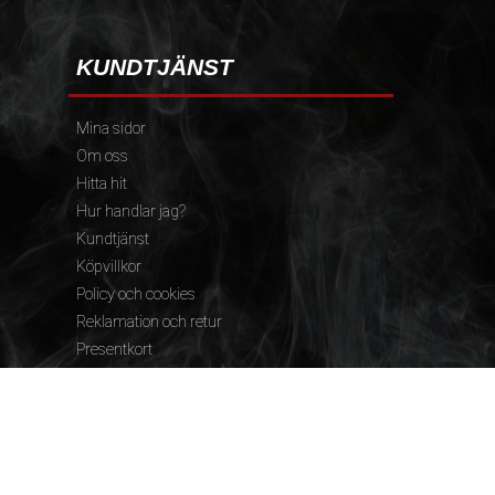
KUNDTJÄNST
Mina sidor
Om oss
Hitta hit
Hur handlar jag?
Kundtjänst
Köpvillkor
Policy och cookies
Reklamation och retur
Presentkort
FÖLJ OSS