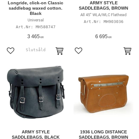
Longride, click-on Classic
ARMY STYLE
saddlebag waxed cotton.
SADDLEBAGS, BROWN
Black
All 45" WLA/WLC Flathead
Universal
MH903036
MH588747
3 465
6 695
KR
KR
Lägg till i favoriter
Lägg till i favoriter
ARMY STYLE
1936 LONG DISTANCE
SADDLEBAGS, BLACK
SADDLEBAGS, BROWN