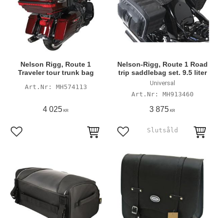
Nelson Rigg, Route 1
Nelson-Rigg, Route 1 Road
Traveler tour trunk bag
trip saddlebag set. 9.5 liter
Universal
MH574113
MH913460
4 025
3 875
KR
KR
Lägg till i favoriter
Lägg till i favoriter