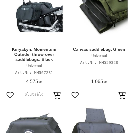
Kuryakyn, Momentum
Canvas saddlebag. Green
Outrider throw-over
Universal
saddlebags. Black
MH559328
Universal
MH567281
4 575
1 065
KR
KR
Lägg till i favoriter
Lägg till i favoriter