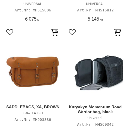
UNIVERSAL
UNIVERSAL
MH515806
MH515812
6 075
5 145
KR
KR
Lägg till i favoriter
Lägg till i favoriter
SADDLEBAGS, XA, BROWN
Kuryakyn Momentum Road
Warrior bag, black
1942 XA H-D
Universal.
MH903386
MH560342