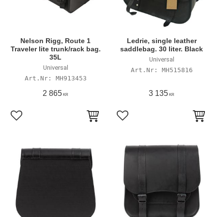
Nelson Rigg, Route 1
Ledrie, single leather
Traveler lite trunk/rack bag.
saddlebag. 30 liter. Black
35L
Universal
Universal
MH515816
MH913453
2 865
3 135
KR
KR
Lägg till i favoriter
Lägg till i favoriter