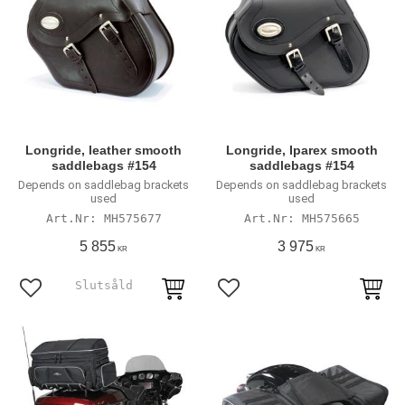
Longride, leather smooth
Longride, Iparex smooth
saddlebags #154
saddlebags #154
Depends on saddlebag brackets
Depends on saddlebag brackets
used
used
MH575677
MH575665
5 855
3 975
KR
KR
Lägg till i favoriter
Lägg till i favoriter