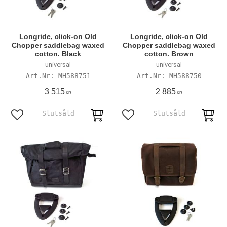
Longride, click-on Old
Longride, click-on Old
Chopper saddlebag waxed
Chopper saddlebag waxed
cotton. Black
cotton. Brown
universal
universal
MH588751
MH588750
3 515
2 885
KR
KR
Lägg till i favoriter
Lägg till i favoriter