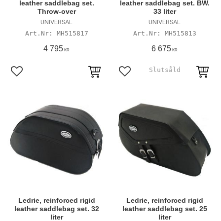
leather saddlebag set.
leather saddlebag set. BW.
Throw-over
33 liter
UNIVERSAL
UNIVERSAL
MH515817
MH515813
4 795
6 675
KR
KR
Lägg till i favoriter
Lägg till i favoriter
Ledrie, reinforced rigid
Ledrie, reinforced rigid
leather saddlebag set. 32
leather saddlebag set. 25
liter
liter