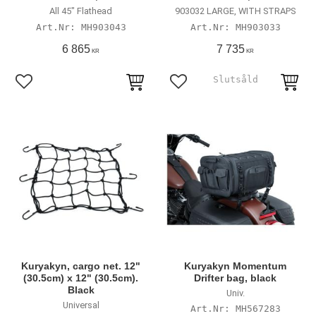
All 45" Flathead
903032 LARGE, WITH STRAPS
MH903043
MH903033
6 865
7 735
KR
KR
Lägg till i favoriter
Lägg till i favoriter
Kuryakyn, cargo net. 12"
Kuryakyn Momentum
(30.5cm) x 12" (30.5cm).
Drifter bag, black
Black
Univ.
Universal
MH567283