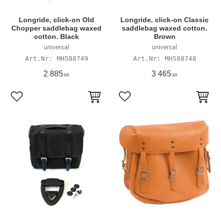
Longride, click-on Old
Longride, click-on Classic
Chopper saddlebag waxed
saddlebag waxed cotton.
cotton. Black
Brown
universal
universal
MH588749
MH588748
2 885
3 465
KR
KR
Lägg till i favoriter
Lägg till i favoriter