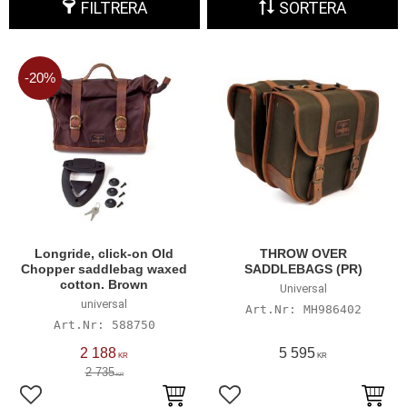
FILTRERA
SORTERA
20
%
Longride, click-on Old
THROW OVER
Chopper saddlebag waxed
SADDLEBAGS (PR)
cotton. Brown
Universal
universal
MH986402
588750
2 188
5 595
KR
KR
2 735
KR
Lägg till i favoriter
Lägg till i favoriter