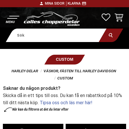
person
payment
MINA SIDOR │
KLARNA
Meny
FAVORITE
KUNDV
CUSTOM
HARLEY-DELAR
VÄSKOR, FÄSTEN TILL HARLEY DAVIDSON
CUSTOM
Saknar du någon produkt?
Skicka då in ett tips till oss. Du kan få en rabattkod på 10%
till ditt nästa köp.
Tipsa oss och läs mer här!