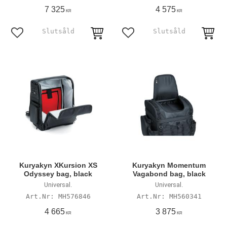
7 325
4 575
KR
KR
Lägg till i favoriter
Lägg till i favoriter
Kuryakyn XKursion XS
Kuryakyn Momentum
Odyssey bag, black
Vagabond bag, black
Universal.
Universal.
MH576846
MH560341
4 665
3 875
KR
KR