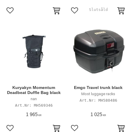
Lägg till i favoriter
Lägg till i favoriter
Kuryakyn Momentum
Emgo Travel trunk black
Deadbeat Duffle Bag black
Most luggage racks
nan
MH580486
MH569346
1 965
1 025
KR
KR
Lägg till i favoriter
Lägg till i favoriter