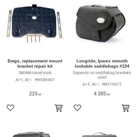
Emgo, replacement mount
Longride, Iparex smooth
bracket repair kit
lockable saddlebags #154
580486 travel trunk
Depends on saddlebag brackets
used
MH580487
MH575672
215
4 265
KR
KR
Lägg till i favoriter
Lägg till i favoriter