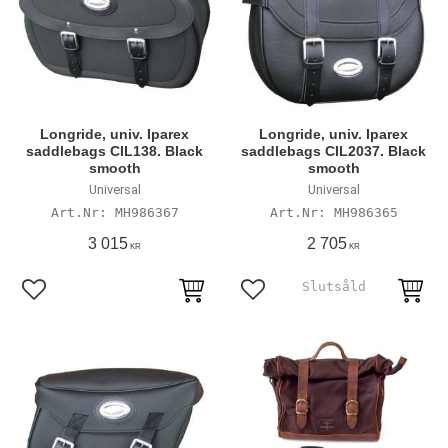
Longride, univ. Iparex
Longride, univ. Iparex
saddlebags CIL138. Black
saddlebags CIL2037. Black
smooth
smooth
Universal
Universal
MH986367
MH986365
3 015
2 705
KR
KR
Lägg till i favoriter
Lägg till i favoriter