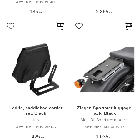
MH599601
185
2 865
KR
KR
Lägg till i favoriter
Lägg till i favoriter
Ledrie, saddlebag carrier
Zieger, Sportster luggage
set. Black
rack. Black
Univ.
Most XL Sportster models
MH559466
MH593532
1 425
1 035
KR
KR