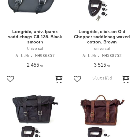
Longride, univ. Iparex
Longride, click-on Old
saddlebags CIL135. Black
Chopper saddlebag waxed
smooth
cotton. Brown
Universal
universal
MH986357
MH588752
2 455
3 515
KR
KR
Lägg till i favoriter
Lägg till i favoriter