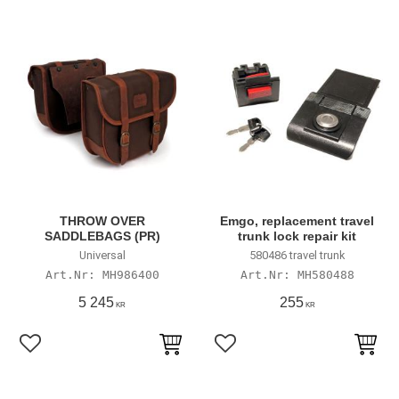
THROW OVER
Emgo, replacement travel
SADDLEBAGS (PR)
trunk lock repair kit
Universal
580486 travel trunk
MH986400
MH580488
5 245
255
KR
KR
Lägg till i favoriter
Lägg till i favoriter