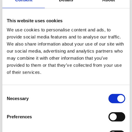
This website uses cookies
We use cookies to personalise content and ads, to
provide social media features and to analyse our traffic.
We also share information about your use of our site with
our social media, advertising and analytics partners who
may combine it with other information that you’ve
provided to them or that they’ve collected from your use
Kuryakyn Momentum
Burly Voyager sissy bar
of their services.
Hitchhiker trunk rack bag,
backpack dark oak
black
universal
UNIVERSAL
MH577972
MH559184
C
Necessary
2 445
3 165
o
KR
KR
n
s
Lägg till i favoriter
Lägg till i favoriter
Preferences
e
n