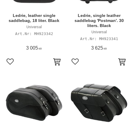
Ledrie, leather single
Ledrie, single leather
saddlebag, 18 liter. Black
saddlebag 'Postman'. 30
liters. Black
Universal
Universal
MH923342
MH923341
3 005
3 625
KR
KR
Lägg till i favoriter
Lägg till i favoriter