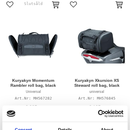
Lägg till i favoriter
Lägg till i favoriter
Kuryakyn Momentum
Kuryakyn Xkursion XS
Rambler roll bag, black
Steward roll bag, black
Universal
universal
MH567282
MH576845
2 385
3 185
KR
KR
Lägg till i favoriter
Lägg till i favoriter
Consent
Details
About