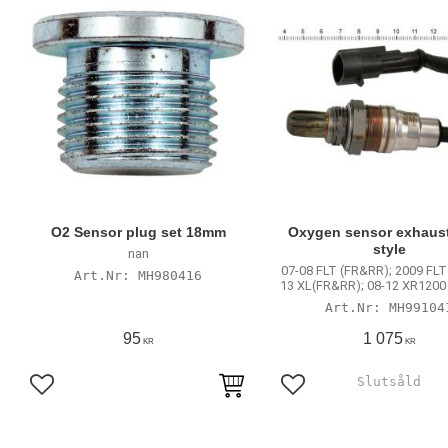
O2 Sensor plug set 18mm
Oxygen sensor exhaus
style
nan
07-08 FLT (FR&RR); 2009 FLT 
MH980416
13 XL(FR&RR); 08-12 XR1200
MH99104
95
1 075
KR
KR
Lägg till i favoriter
Lägg till i favoriter