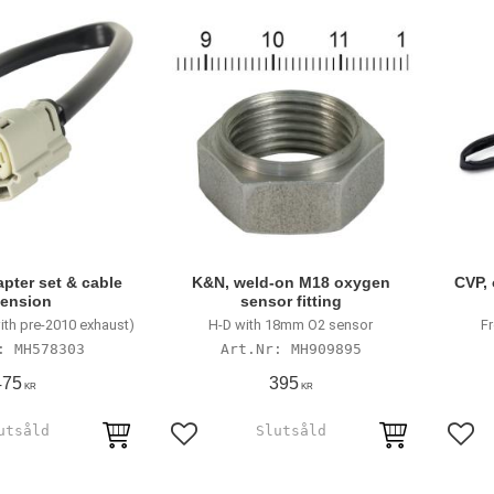
pter set & cable
K&N, weld-on M18 oxygen
CVP,
tension
sensor fitting
ith pre-2010 exhaust)
H-D with 18mm O2 sensor
Fr
MH578303
MH909895
475
395
KR
KR
avoriter
Lägg till i favoriter
Lägg 