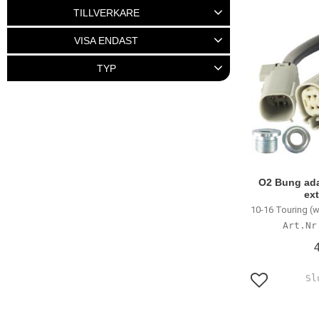
95
1 635
TILLVERKARE
CV PERFORMANCE
8
K&N
1
VISA ENDAST
MCS
13
NAMZ
2
Finns i lager
15
TYP
Visa fler
O2 sensor
27
O2 Bung ada
ex
10-16 Touring (w
Lägg till i f