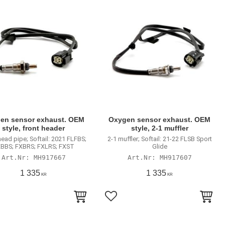
en sensor exhaust. OEM
Oxygen sensor exhaust. OEM
style, front header
style, 2-1 muffler
head pipe; Softail: 2021 FLFBS;
2-1 muffler; Softail: 21-22 FLSB Sport
BBS; FXBRS; FXLRS; FXST
Glide
MH917667
MH917607
1 335
1 335
KR
KR
till i favoriter
Lägg till i favoriter