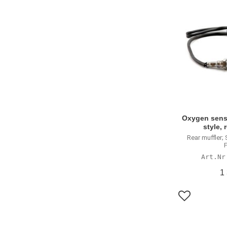
Oxygen sens
style, 
Rear muffler; 
1
Lägg till i f