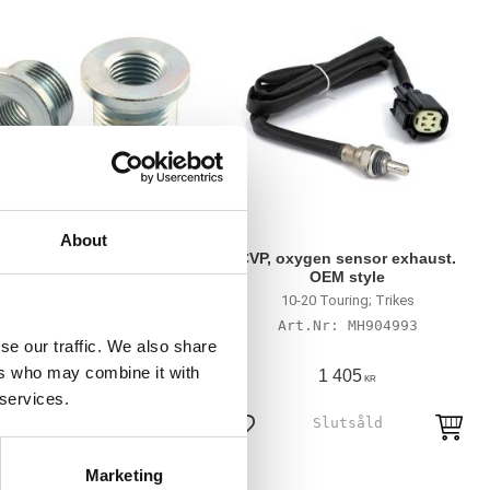
About
z, 18mm to 12mm exh.
CVP, oxygen sensor exhaust.
nsor bung reducer set
OEM style
 Softail; Dyna (with pre-2012
10-20 Touring; Trikes
st) ; Other applications were
MH904993
 sensors are used for 18mm
MH578380
se our traffic. We also share
holes
ers who may combine it with
305
1 405
KR
KR
 services.
till i favoriter
Lägg till i favoriter
Marketing