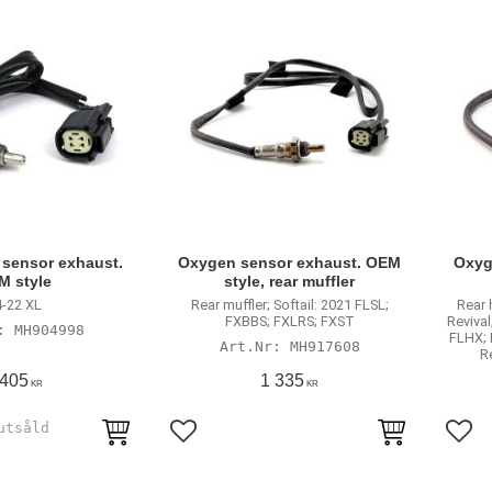
 sensor exhaust.
Oxygen sensor exhaust. OEM
Oxyg
M style
style, rear muffler
-22 XL
Rear muffler; Softail: 2021 FLSL;
Rear 
FXBBS; FXLRS; FXST
Reviva
MH904998
FLHX; 
MH917608
R
 405
1 335
KR
KR
avoriter
Lägg till i favoriter
Lägg 