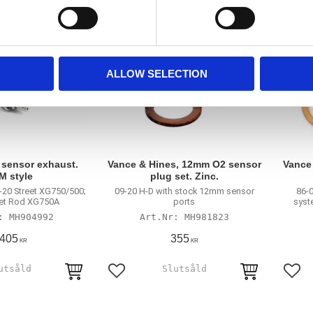
ALLOW SELECTION
 sensor exhaust.
Vance & Hines, 12mm O2 sensor
Vance
M style
plug set. Zinc.
-20 Street XG750/500;
09-20 H-D with stock 12mm sensor
86-0
eet Rod XG750A
ports
syst
MH904992
MH981823
 405
355
KR
KR
avoriter
Lägg till i favoriter
Lägg 