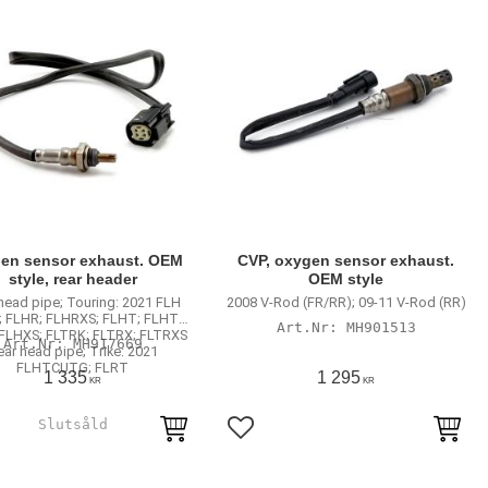
en sensor exhaust. OEM
CVP, oxygen sensor exhaust.
style, rear header
OEM style
head pipe; Touring: 2021 FLH
2008 V-Rod (FR/RR); 09-11 V-Rod (RR)
l; FLHR; FLHRXS; FLHT; FLHTK;
MH901513
FLHXS; FLTRK; FLTRX; FLTRXS
MH917669
ear head pipe; Trike: 2021
FLHTCUTG; FLRT
1 335
1 295
KR
KR
till i favoriter
Lägg till i favoriter