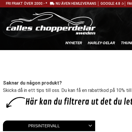
local_shipping
FRI FRAKT ÖVER 2000:- *
NU ÄVEN HEMLEVERANS │ GOOGLE:4.8 ✰│ FA
NYHETER
HARLEY-DELAR
THUN
Saknar du någon produkt?
Skicka då in ett tips till oss. Du kan få en rabattkod på 10% til
PRISINTERVALL