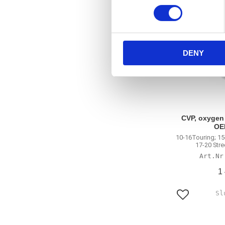
n
s
e
n
DENY
t
S
e
l
e
c
CVP, oxygen
t
OE
10-16Touring; 15
i
17-20 Str
o
n
1
Lägg till i f