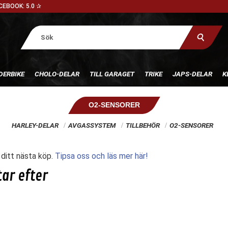
CEBOOK: 5.0 ✰
DERBIKE
CHOLO-DELAR
TILL GARAGET
TRIKE
JAPS-DELAR
K
O2-SENSORER
HARLEY-DELAR
AVGASSYSTEM
TILLBEHÖR
O2-SENSORER
l ditt nästa köp.
Tipsa oss och läs mer här!