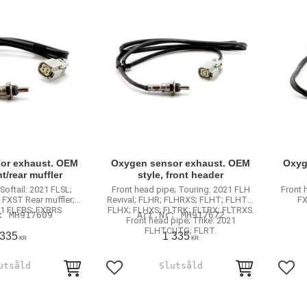
or exhaust. OEM
Oxygen sensor exhaust. OEM
Oxyg
nt/rear muffler
style, front header
 Softail: 2021 FLSL;
Front head pipe; Touring: 2021 FLH
Front 
 FXST Rear muffler;
Revival; FLHR; FLHRXS; FLHT; FLHTK;
FX
021 FLFBS; FXBRS
FLHX; FLHXS; FLTRK; FLTRX; FLTRXS.
MH917609
MH917672
Front head pipe; Trike: 2021
FLHTCUTG; FLRT.
 335
1 335
KR
KR
avoriter
Lägg till i favoriter
Lägg 