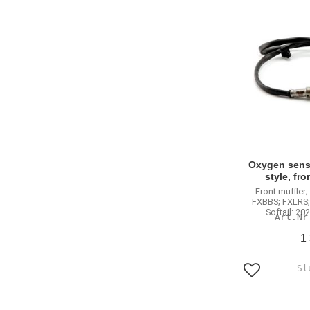
Oxygen sens
style, fro
Front muffler;
FXBBS; FXLRS;
Softail: 2
1
Lägg till i f