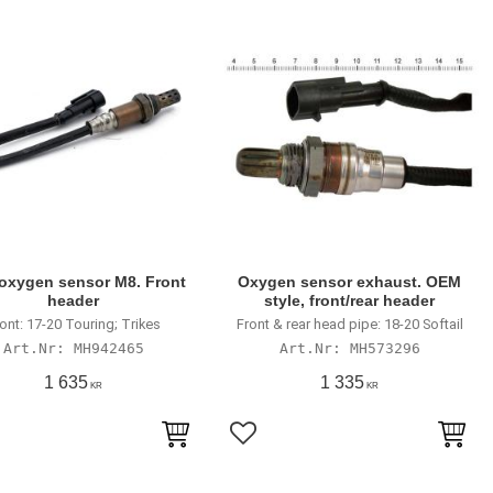
 oxygen sensor M8. Front
Oxygen sensor exhaust. OEM
header
style, front/rear header
ont: 17-20 Touring; Trikes
Front & rear head pipe: 18-20 Softail
MH942465
MH573296
1 635
1 335
KR
KR
till i favoriter
Lägg till i favoriter