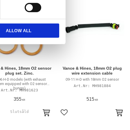
ALLOW ALL
 & Hines, 18mm O2 sensor
Vance & Hines, 18mm O2 plug
plug set. Zinc.
wire extension cable
6 H-D models (with exhaust
09-11 H-D with 18mm O2 sensor
em equipped with O2 sensor
MH981884
bungs)
MH981623
355
515
KR
KR
till i favoriter
Lägg till i favoriter