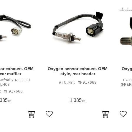
or exhaust. OEM
Oxygen sensor exhaust. OEM
Oxyg
rear muffler
style, rear header
Softail: 2021 FLHC;
07-11
MH917668
FLHCS
(FR&RR
MH917666
 335
1 335
KR
KR
avoriter
Lägg till i favoriter
Lägg 