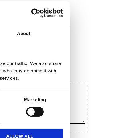
About
ela med dig
F
a
c
se our traffic. We also share
e
ers who may combine it with
b
o
 services.
o
k
Marketing
ALLOW ALL