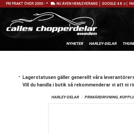
local_shipping
FRI FRAKT ÖVER 2000:- *
NU ÄVEN HEMLEVERANS │ GOOGLE:4.8 ✰│ FA
NYHETER
HARLEY-DELAR
THUN
Lagerstatusen gäller generellt våra leverantörers
Vill du handla i butik
så rekommenderar vi att ni ri
HARLEY-DELAR
PRIMÄRDRIVNING, KOPPL