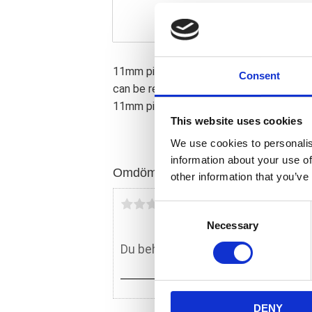
11mm pitch. Without idler. Kickstart only
Consent
can be re-used. 47-31 drive ratio. Note:
11mm pitch belt.
This website uses cookies
We use cookies to personalis
information about your use of
Omdömen
other information that you’ve
Du
C
Necessary
o
n
s
e
n
DENY
t