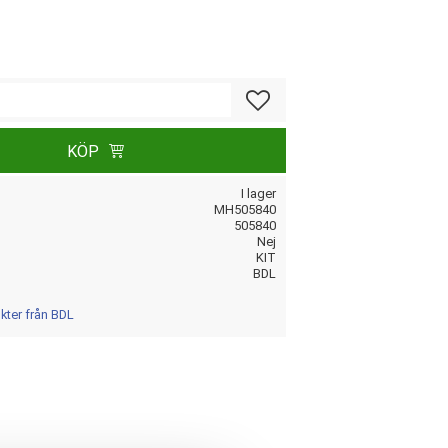
Lägg till i favoriter
KÖP
I lager
MH505840
505840
Nej
KIT
BDL
ukter från BDL