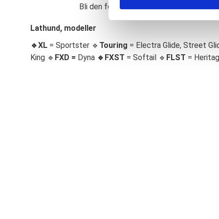
Bli den första att lämna ett omdöme.
S
e
Lathund, modeller
l
🔹XL
= Sportster 🔹
Touring
= Electra Glide, Street Gli
e
c
King 🔹
FXD =
Dyna
🔹
FXST
= Softail 🔹
FLST
= Herita
t
i
o
n