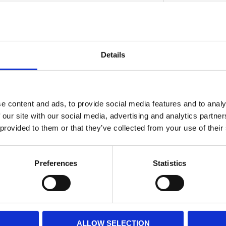
. Comes as pulley & belt kit only. Stock clutch
Details
 See 506930 for the replacement 1-1/2" 99t.
D
e content and ads, to provide social media features and to analy
 our site with our social media, advertising and analytics partn
 provided to them or that they’ve collected from your use of their
Preferences
Statistics
ALLOW SELECTION