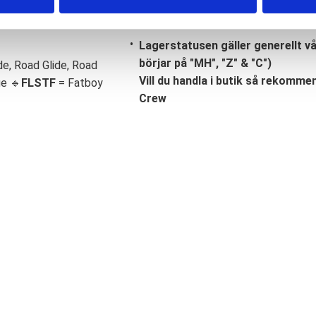
Lagerstatusen gäller generellt v
börjar på "MH", "Z" & "C")
de, Road Glide, Road
Vill du handla i butik så rekommend
ge 🔹
FLSTF
= Fatboy
Crew