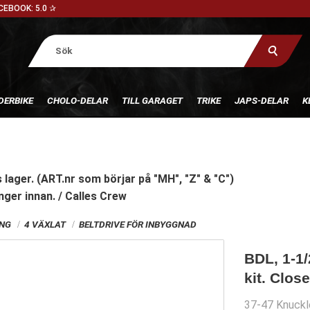
CEBOOK: 5.0 ✰
DERBIKE
CHOLO-DELAR
TILL GARAGET
TRIKE
JAPS-DELAR
K
 lager. (ART.nr som börjar på "MH", "Z" & "C")
nger innan. / Calles Crew
ING
4 VÄXLAT
BELTDRIVE FÖR INBYGGNAD
BDL, 1-1/
kit. Clos
37-47 Knuckl