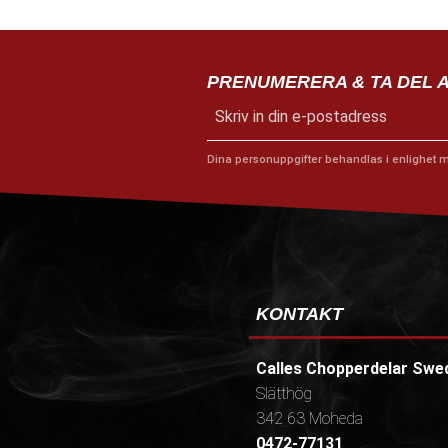
PRENUMERERA & TA DEL 
Dina personuppgifter behandlas i enlighet 
KONTAKT
Calles Chopperdelar Swe
Slätthög
342 63 Moheda
0472-77131