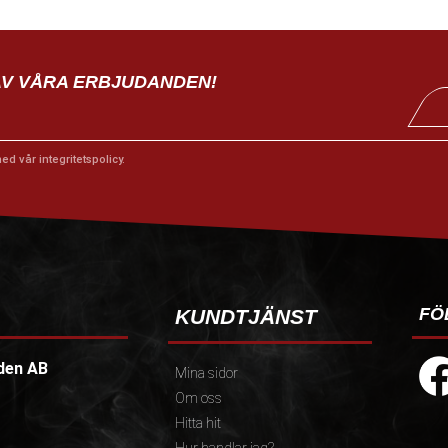
AV VÅRA ERBJUDANDEN!
med vår
integritetspolicy
.
FÖ
KUNDTJÄNST
den AB
Mina sidor
Om oss
Hitta hit