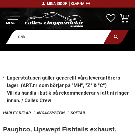
person
payment
MINA SIDOR │
KLARNA
Meny
FAVORITE
KUNDV
Lagerstatusen gäller generellt våra leverantörers
lager. (ART.nr som börjar på "MH", "Z" & "C")
Vill du handla i butik
så rekommenderar vi att ni ringer
innan. / Calles Crew
HARLEY-DELAR
AVGASSYSTEM
SOFTAIL
Paughco, Upswept Fishtails exhaust.