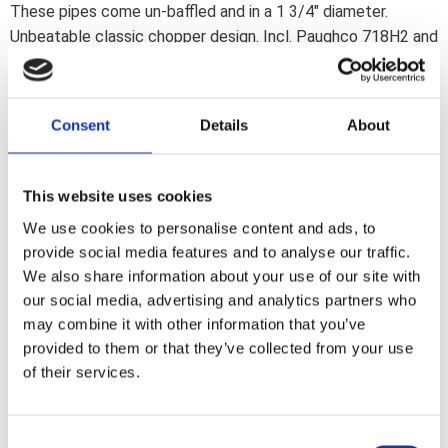
These pipes come un-baffled and in a 1 3/4" diameter.
Unbeatable classic chopper design. Incl. Paughco 718H2 and
731SB3 hanger brackets. Heatshield front 903483; rear
903498. Note: Heatshields must be ordered separately
when required.
Consent
Details
About
Dela med dig
This website uses cookies
F
a
We use cookies to personalise content and ads, to
c
provide social media features and to analyse our traffic.
e
b
We also share information about your use of our site with
Omdömen
o
our social media, advertising and analytics partners who
o
k
may combine it with other information that you’ve
Du
provided to them or that they’ve collected from your use
of their services.
C