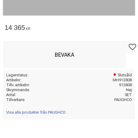
14 365
KR
Lägg t
BEVAKA
Lagerstatus
Slutsåld
Artikelnr
MH912808
Tillv. artikelnr
912808
Skrymmande
Nej
Antal
SET
Tillverkare
PAUGHCO
Visa alla produkter från PAUGHCO