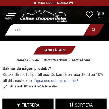
person
payment
MINA SIDOR │
KLARNA
Meny
FAVORITE
KUNDV
TANKTÄTARE
HARLEY-DELAR
BENSINTANKAR
TANKTÄTARE
Saknar du någon produkt?
Skicka då in ett tips till oss. Du kan få en rabattkod på 10%
till ditt nästa köp.
Tipsa oss och läs mer här!
FILTRERA
SORTERA