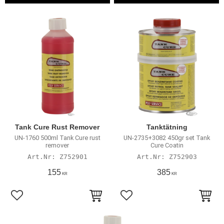
Tank Cure Rust Remover
Tanktätning
UN-1760 500ml Tank Cure rust
UN-2735+3082 450gr set Tank
remover
Cure Coatin
Z752901
Z752903
155
385
KR
KR
Lägg till i favoriter
Lägg till i favoriter