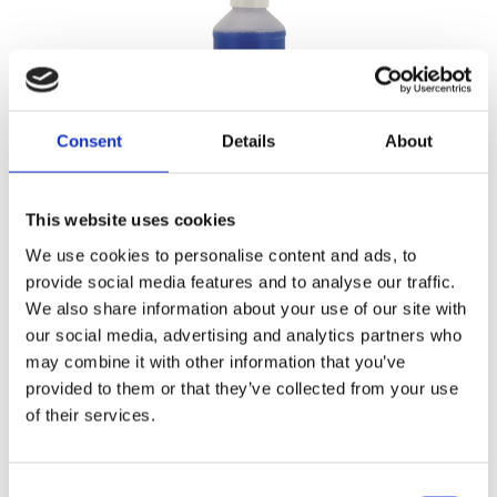
Consent
Details
About
This website uses cookies
Tank Cure Cleaner
UN-3266 500ml Tank Cure
We use cookies to personalise content and ads, to
Cleaner
provide social media features and to analyse our traffic.
Z752900
We also share information about your use of our site with
155
KR
our social media, advertising and analytics partners who
may combine it with other information that you’ve
provided to them or that they’ve collected from your use
Lägg till i favoriter
of their services.
C