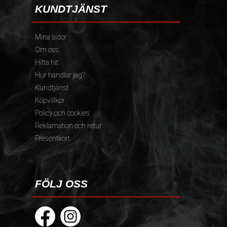
KUNDTJÄNST
Mina sidor
Om oss
Hitta hit
Hur handlar jag?
Kundtjänst
Köpvillkor
Policy och cookies
Reklamation och retur
Presentkort
FÖLJ OSS